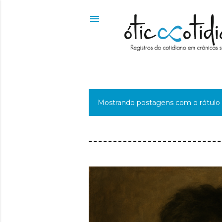
Mostrando postagens com o rótulo
P
o
s
t
a
g
e