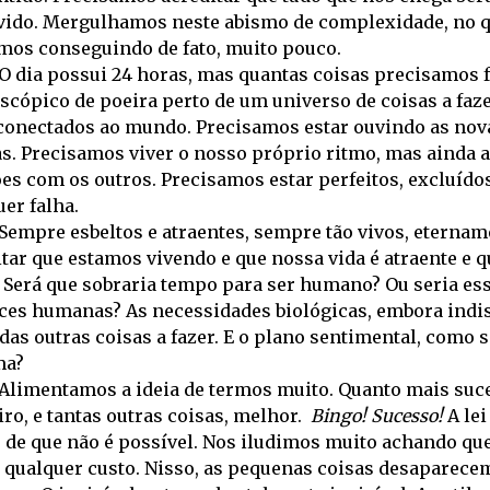
vido. Mergulhamos neste abismo de complexidade, no q
mos conseguindo de fato, muito pouco.
O dia possui 24 horas, mas quantas coisas precisamos f
scópico de poeira perto de um universo de coisas a faze
 conectados ao mundo. Precisamos estar ouvindo as no
as. Precisamos viver o nosso próprio ritmo, mas ainda
ões com os outros. Precisamos estar perfeitos, excluíd
er falha.
Sempre esbeltos e atraentes, sempre tão vivos, eterna
tar que estamos vivendo e que nossa vida é atraente e q
. Será que sobraria tempo para ser humano? Ou seria es
aces humanas? As necessidades biológicas, embora indi
das outras coisas a fazer. E o plano sentimental, como 
ma?
Alimentamos a ideia de termos muito. Quanto mais suces
ro, e tantas outras coisas, melhor.
Bingo! Sucesso!
A lei
e de que não é possível. Nos iludimos muito achando que
a qualquer custo. Nisso, as pequenas coisas desaparec