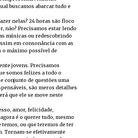
ual buscamos abarcar tudo e
azer nelas? 24 horas são floco
r, não? Precisamos estar lendo
vas músicas ou redescobrindo
 assim em consonância com as
os o máximo possível de
mente jovens. Precisamos
ue somos felizes a todo o
se conjunto de questões uma
spensáveis, são meros detalhes
será que ele se move neste
so, amor, felicidade,
 agora é o querer tudo, mesmo
 temos, ou que teremos de ter
em. Tornam-se efetivamente