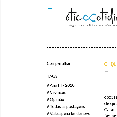
Compartilhar
O QU
TAGS
# Ano III - 2010
# Crônicas
corre
# Opinião
de qu
# Todas as postagens
Caso 
# Vale a pena ler de novo
faz s