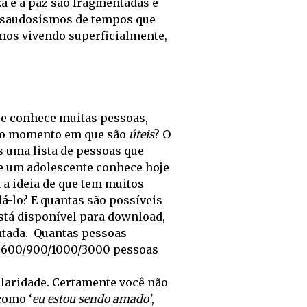
za e a paz são fragmentadas e
m saudosismos de tempos que
mos vivendo superficialmente,
a e conhece muitas pessoas,
elo momento em que são
úteis
? O
 uma lista de pessoas que
ue um adolescente conhece hoje
a a ideia de que tem muitos
á-lo? E quantas são possíveis
está disponível para download,
ntada. Quantas pessoas
om 600/900/1000/3000 pessoas
laridade. Certamente você não
como ‘
eu estou sendo amado’
,