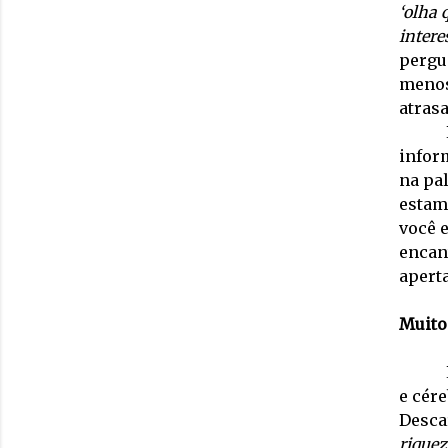
‘olha
intere
pergun
menos
atras
infor
na pa
estam
você e
encan
apert
Muito
e cér
Descar
riquez