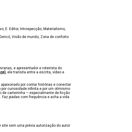
ovo
E. Editor
Introspecção
Materialismo
Gericó
Visão de mundo
Zona de conforto
ivrarias, e apresentador e roteirista do
nos)
, ele transita entre a escrita, vídeo e
 apaixonado por contar histórias e conectar
 por curiosidade infinita e por um otimismo
lo de carteirinha — especialmente de ficção
s. Faz piadas com frequência e acha a vida
 site sem uma prévia autorização do autor