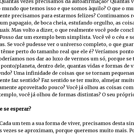
Quantas vezes precisamos da autoafirmação? Quantas v
o mundo que temos isso e que somos àquilo? O que o mun
ente precisamos para estarmos felizes? Continuamos r
um papagaio, de boca cheia, estufando orgulho, as cois
uais
. Mas volto a dizer, o que realmente você pode conc
Posso dar um exemplo bem simplista. Você vê o céu e s
las. Se você pudesse ver o universo completo, o que gu
 tênue perto do tamanho real que ele é? Veríamos pontos
oderíamos nos dar ao luxo de vermos um só, porque se t
ponto/planeta, dentro dele, quantas vidas e formas de 
endo? Uma infinidade de coisas que se tornam pequenas
nte faz sentido? Faz sentido se ter muito, almejar muito 
vamente aproveitado pouco? Você já olhou as coisas com 
emplo, você já olhou de formas distintas? O seu próprio
e se esperar?
Cada um tem a sua forma de viver, precisamos desta sin
s vezes se aproximam, porque queremos muito mais. Po