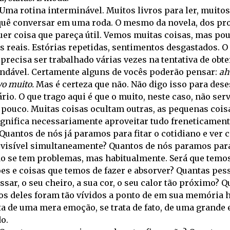
Uma rotina interminável. Muitos livros para ler, muitos
 quê conversar em uma roda. O mesmo da novela, dos pro
uer coisa que pareça útil. Vemos muitas coisas, mas p
s reais. Estórias repetidas, sentimentos desgastados. 
 precisa ser trabalhado várias vezes na tentativa de o
endável. Certamente alguns de vocês poderão pensar:
ah
o muito.
Mas é certeza que não. Não digo isso para des
rio. O que trago aqui é que o muito, neste caso, não serv
 pouco. Muitas coisas ocultam outras, as pequenas cois
ignifica necessariamente aproveitar tudo freneticament
Quantos de nós já paramos para fitar o cotidiano e ver 
visível simultaneamente? Quantos de nós paramos para 
o se tem problemas, mas habitualmente. Será que temos
es e coisas que temos de fazer e absorver? Quantas pes
ssar, o seu cheiro, a sua cor, o seu calor tão próximo? Q
os deles foram tão vívidos a ponto de em sua memória 
ta de uma mera emoção, se trata de fato, de uma grande 
o.