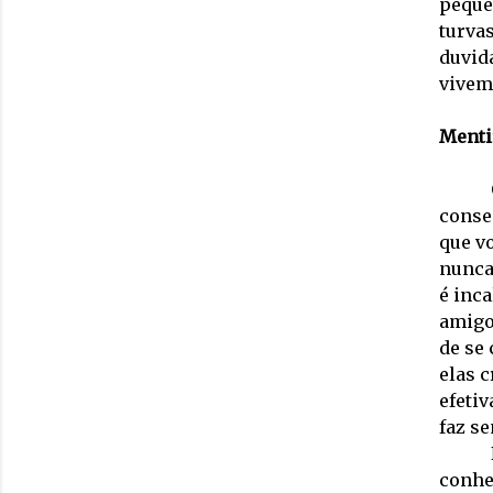
pequen
turva
duvid
vivem
Menti
conse
que v
nunca
é inca
amigos
de se
elas 
efeti
faz se
conhe