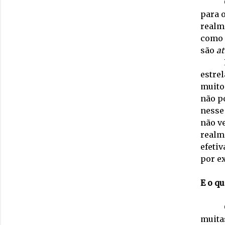
para 
realm
como 
são
at
estre
muito
não p
nesse 
não v
realme
efeti
por ex
E o qu
muita