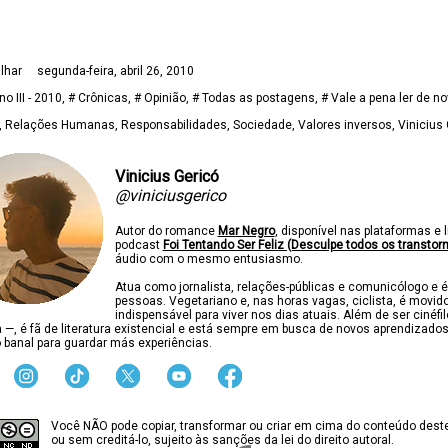
lhar
segunda-feira, abril 26, 2010
no III - 2010
# Crônicas
# Opinião
# Todas as postagens
# Vale a pena ler de n
Relações Humanas
Responsabilidades
Sociedade
Valores inversos
Vinicius 
Vinicius Gericó
@viniciusgerico
Autor do romance
Mar Negro
, disponível nas plataformas e l
podcast
Foi Tentando Ser Feliz (Desculpe todos os transtor
áudio com o mesmo entusiasmo.
Atua como jornalista, relações-públicas e comunicólogo e é
pessoas. Vegetariano e, nas horas vagas, ciclista, é movido
indispensável para viver nos dias atuais. Além de ser cinéfi
ca —, é fã de literatura existencial e está sempre em busca de novos aprendizado
 banal para guardar más experiências.
Você NÃO pode copiar, transformar ou criar em cima do conteúdo deste
ou sem creditá-lo, sujeito às sanções da lei do direito autoral.