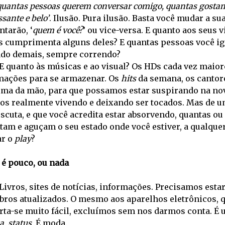
 quantas pessoas querem conversar comigo, quantas gosta
ssante e belo’
. Ilusão. Pura ilusão. Basta você mudar a su
tarão, ‘
quem é você?
’ ou vice-versa. E quanto aos seus 
 cumprimenta alguns deles? E quantas pessoas você ign
ado demais, sempre correndo?
E quanto às músicas e ao visual? Os HDs cada vez maio
mações para se armazenar. Os
hits
da semana, os cantore
lma da mão, para que possamos estar suspirando na nov
os realmente vivendo e deixando ser tocados. Mas de u
scuta, e que você acredita estar absorvendo, quantas o
tam e aguçam o seu estado onde você estiver, a qualqu
ar o
play
?
 é pouco, ou nada
Livros, sites de notícias, informações. Precisamos est
ebros atualizados. O mesmo aos aparelhos eletrônicos, 
ta-se muito fácil, excluímos sem nos darmos conta. É u
a, status.
É moda.