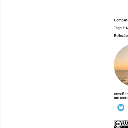
Comparti
Tags
# A
Reflexão
científi
um tanto