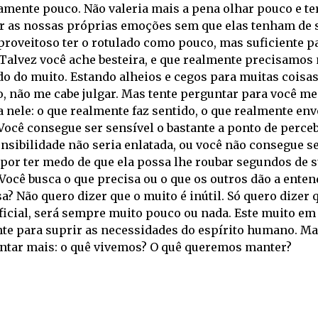
amente pouco. Não valeria mais a pena olhar pouco e te
r as nossas próprias emoções sem que elas tenham de s
 proveitoso ter o rotulado como pouco, mas suficiente p
Talvez você ache besteira, e que realmente precisamo
o do muito. Estando alheios e cegos para muitas coisas. 
, não me cabe julgar. Mas tente perguntar para você mes
 nele: o que realmente faz sentido, o que realmente env
ocê consegue ser sensível o bastante a ponto de perceb
nsibilidade não seria enlatada, ou você não consegue se
por ter medo de que ela possa lhe roubar segundos de s
Você busca o que precisa ou o que os outros dão a ente
a? Não quero dizer que o muito é inútil. Só quero dizer
ficial, será sempre muito pouco ou nada. Este muito em
nte para suprir as necessidades do espírito humano. M
ntar mais: o quê vivemos? O quê queremos manter?