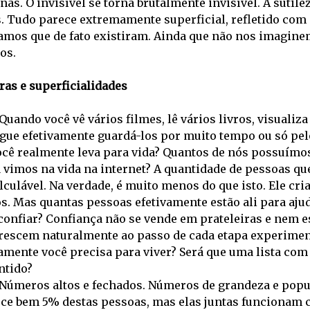
as. O invisível se torna brutalmente invisível. A sutile
s. Tudo parece extremamente superficial, refletido co
amos que de fato existiram. Ainda que não nos imagine
os.
ras e superficialidades
Quando você vê vários filmes, lê vários livros, visualiz
gue efetivamente guardá-los por muito tempo ou só p
ocê realmente leva para vida? Quantos de nós possuímos
 vimos na vida na internet? A quantidade de pessoas q
lculável. Na verdade, é muito menos do que isto. Ele cri
. Mas quantas pessoas efetivamente estão ali para ajud
 confiar? Confiança não se vende em prateleiras e nem 
crescem naturalmente ao passo de cada etapa experime
vamente você precisa para viver? Será que uma lista c
ntido?
Números altos e fechados. Números de grandeza e popu
ce bem 5% destas pessoas, mas elas juntas funcionam 