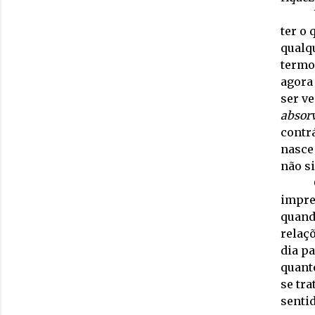
ter o
qualq
termo
agora
ser v
absorv
contrá
nasce
não s
impre
quand
relaçõ
dia pa
quant
se tra
sentid