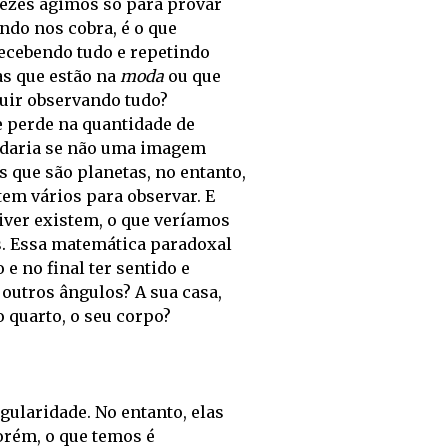
ezes agimos só para provar
do nos cobra, é o que
ecebendo tudo e repetindo
as que estão na
moda
ou que
luir observando tudo?
e perde na quantidade de
ardaria se não uma imagem
 que são planetas, no entanto,
em vários para observar. E
viver existem, o que veríamos
. Essa matemática paradoxal
e no final ter sentido e
outros ângulos? A sua casa,
 quarto, o seu corpo?
gularidade. No entanto, elas
rém, o que temos é