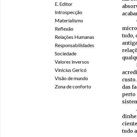
E. Editor
absor
Introspecção
acaba
Materialismo
micro
Reflexão
tudo,
Relações Humanas
antig
Responsabilidades
relaç
Sociedade
qualqu
Valores inversos
Vinicius Gericó
acredi
Visão de mundo
custo
Zona de conforto
das f
perto 
siste
dinhei
cient
tudo 