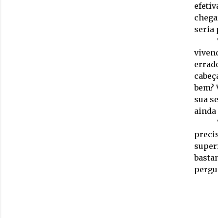
efetiv
chega
seria
vivend
errado
cabeça
bem? V
sua se
ainda 
precis
super
basta
pergu