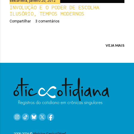
sexta-feira, janeiro 20, 2012
e
INVOLUÇÃO E O PODER DE ESCOLHA
ILUSÓRIO, TEMPOS MODERNOS
n
Compartilhar
3 comentários
s
VEJA MAIS
2008-2026 ©
Vinicius Gericó [blog]