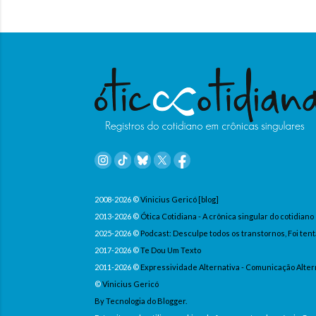
2008-2026 ©
Vinicius Gericó [blog]
2013-2026 ©
Ótica Cotidiana - A crônica singular do cotidiano
2025-2026 ©
Podcast: Desculpe todos os transtornos, Foi tent
2017-2026 ©
Te Dou Um Texto
2011-2026 ©
Expressividade Alternativa - Comunicação Alter
©
Vinicius Gericó
By Tecnologia do Blogger.