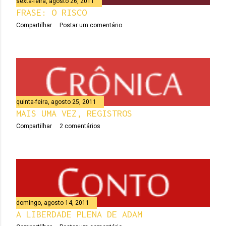
sexta-feira, agosto 26, 2011
e
FRASE: O RISCO
n
Compartilhar
Postar um comentário
s
quinta-feira, agosto 25, 2011
MAIS UMA VEZ, REGISTROS
Compartilhar
2 comentários
domingo, agosto 14, 2011
A LIBERDADE PLENA DE ADAM