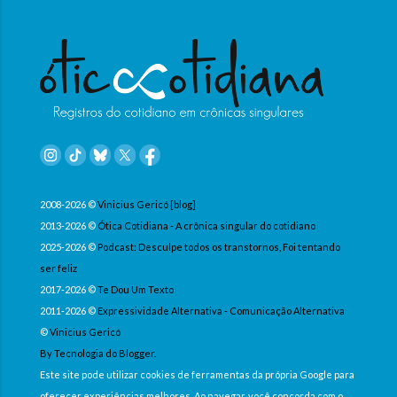
2008-2026 ©
Vinicius Gericó [blog]
2013-2026 ©
Ótica Cotidiana - A crônica singular do cotidiano
2025-2026 ©
Podcast: Desculpe todos os transtornos, Foi tentando
ser feliz
2017-2026 ©
Te Dou Um Texto
2011-2026 ©
Expressividade Alternativa - Comunicação Alternativa
©
Vinicius Gericó
By Tecnologia do Blogger.
Este site pode utilizar cookies de ferramentas da própria Google para
oferecer experiências melhores. Ao navegar, você concorda com o