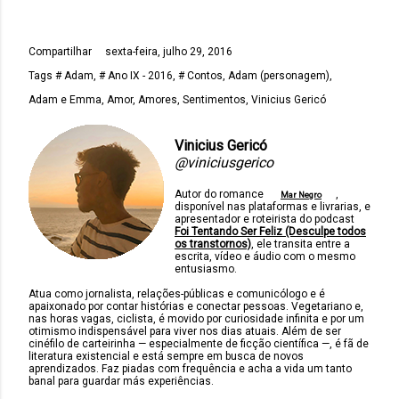
Compartilhar
sexta-feira, julho 29, 2016
Tags
# Adam
# Ano IX - 2016
# Contos
Adam (personagem)
Adam e Emma
Amor
Amores
Sentimentos
Vinicius Gericó
Vinicius Gericó
@viniciusgerico
Autor do romance
,
Mar Negro
disponível nas plataformas e livrarias, e
apresentador e roteirista do podcast
Foi Tentando Ser Feliz (Desculpe todos
os transtornos)
, ele transita entre a
escrita, vídeo e áudio com o mesmo
entusiasmo.
Atua como jornalista, relações-públicas e comunicólogo e é
apaixonado por contar histórias e conectar pessoas. Vegetariano e,
nas horas vagas, ciclista, é movido por curiosidade infinita e por um
otimismo indispensável para viver nos dias atuais. Além de ser
cinéfilo de carteirinha — especialmente de ficção científica —, é fã de
literatura existencial e está sempre em busca de novos
aprendizados. Faz piadas com frequência e acha a vida um tanto
banal para guardar más experiências.