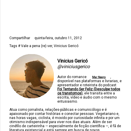
Compartilhar
quinta-feira, outubro 11, 2012
Tags
# Vale a pena (re) ver
Vinicius Gericó
Vinicius Gericó
@viniciusgerico
Autor do romance
,
Mar Negro
disponível nas plataformas e livrarias, e
apresentador e roteirista do podcast
Foi Tentando Ser Feliz (Desculpe todos
os transtornos)
, ele transita entre a
escrita, vídeo e áudio com o mesmo
entusiasmo.
Atua como jornalista, relações-públicas e comunicólogo e é
apaixonado por contar histórias e conectar pessoas. Vegetariano e,
nas horas vagas, ciclista, é movido por curiosidade infinita e por um
otimismo indispensável para viver nos dias atuais. Além de ser
cinéfilo de carteirinha — especialmente de ficção científica —, é fã de
literatura existencial e está sempre em busca de novos