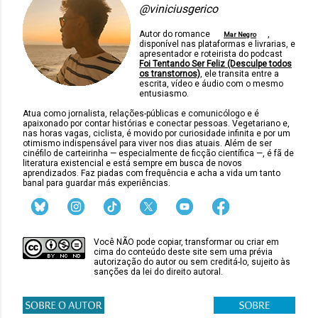
@viniciusgerico
Autor do romance
,
Mar Negro
disponível nas plataformas e livrarias, e
apresentador e roteirista do podcast
Foi Tentando Ser Feliz (Desculpe todos
os transtornos)
, ele transita entre a
escrita, vídeo e áudio com o mesmo
entusiasmo.
Atua como jornalista, relações-públicas e comunicólogo e é
apaixonado por contar histórias e conectar pessoas. Vegetariano e,
nas horas vagas, ciclista, é movido por curiosidade infinita e por um
otimismo indispensável para viver nos dias atuais. Além de ser
cinéfilo de carteirinha — especialmente de ficção científica —, é fã de
literatura existencial e está sempre em busca de novos
aprendizados. Faz piadas com frequência e acha a vida um tanto
banal para guardar más experiências.
Você NÃO pode copiar, transformar ou criar em
cima do conteúdo deste site sem uma prévia
autorização do autor ou sem creditá-lo, sujeito às
sanções da lei do direito autoral.