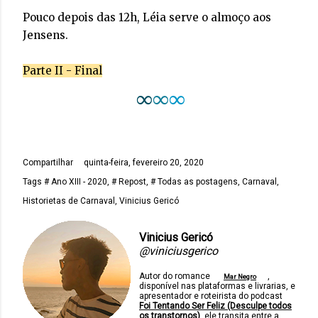
Pouco depois das 12h, Léia serve o almoço aos
Jensens.
Parte II - Final
∞
∞
∞
Compartilhar
quinta-feira, fevereiro 20, 2020
Tags
# Ano XIII - 2020
# Repost
# Todas as postagens
Carnaval
Historietas de Carnaval
Vinicius Gericó
Vinicius Gericó
@viniciusgerico
Autor do romance
,
Mar Negro
disponível nas plataformas e livrarias, e
apresentador e roteirista do podcast
Foi Tentando Ser Feliz (Desculpe todos
os transtornos)
, ele transita entre a