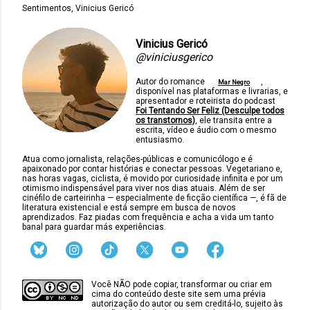
Sentimentos
Vinicius Gericó
Vinicius Gericó
@viniciusgerico
Autor do romance
,
Mar Negro
disponível nas plataformas e livrarias, e
apresentador e roteirista do podcast
Foi Tentando Ser Feliz (Desculpe todos
os transtornos)
, ele transita entre a
escrita, vídeo e áudio com o mesmo
entusiasmo.
Atua como jornalista, relações-públicas e comunicólogo e é
apaixonado por contar histórias e conectar pessoas. Vegetariano e,
nas horas vagas, ciclista, é movido por curiosidade infinita e por um
otimismo indispensável para viver nos dias atuais. Além de ser
cinéfilo de carteirinha — especialmente de ficção científica —, é fã de
literatura existencial e está sempre em busca de novos
aprendizados. Faz piadas com frequência e acha a vida um tanto
banal para guardar más experiências.
Você NÃO pode copiar, transformar ou criar em
cima do conteúdo deste site sem uma prévia
autorização do autor ou sem creditá-lo, sujeito às