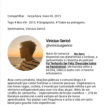
Compartilhar
terça-feira, maio 05, 2015
Tags
# Ano VIII - 2015
# Snapsposts
# Todas as postagens
Sentimentos
Vinicius Gericó
Vinicius Gericó
@viniciusgerico
Autor do romance
,
Mar Negro
disponível nas plataformas e livrarias, e
apresentador e roteirista do podcast
Foi Tentando Ser Feliz (Desculpe todos
os transtornos)
, ele transita entre a
escrita, vídeo e áudio com o mesmo
entusiasmo.
Atua como jornalista, relações-públicas e comunicólogo e é
apaixonado por contar histórias e conectar pessoas. Vegetariano e,
nas horas vagas, ciclista, é movido por curiosidade infinita e por um
otimismo indispensável para viver nos dias atuais. Além de ser
cinéfilo de carteirinha — especialmente de ficção científica —, é fã de
literatura existencial e está sempre em busca de novos
aprendizados. Faz piadas com frequência e acha a vida um tanto
banal para guardar más experiências.