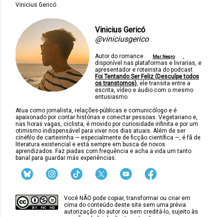
Vinicius Gericó
Vinicius Gericó
@viniciusgerico
Autor do romance
,
Mar Negro
disponível nas plataformas e livrarias, e
apresentador e roteirista do podcast
Foi Tentando Ser Feliz (Desculpe todos
os transtornos)
, ele transita entre a
escrita, vídeo e áudio com o mesmo
entusiasmo.
Atua como jornalista, relações-públicas e comunicólogo e é
apaixonado por contar histórias e conectar pessoas. Vegetariano e,
nas horas vagas, ciclista, é movido por curiosidade infinita e por um
otimismo indispensável para viver nos dias atuais. Além de ser
cinéfilo de carteirinha — especialmente de ficção científica —, é fã de
literatura existencial e está sempre em busca de novos
aprendizados. Faz piadas com frequência e acha a vida um tanto
banal para guardar más experiências.
Você NÃO pode copiar, transformar ou criar em
cima do conteúdo deste site sem uma prévia
autorização do autor ou sem creditá-lo, sujeito às