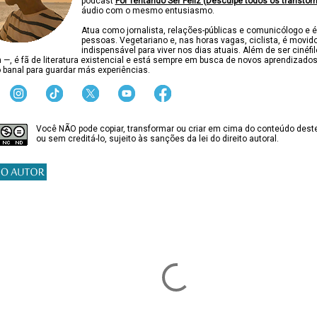
podcast
Foi Tentando Ser Feliz (Desculpe todos os transtor
áudio com o mesmo entusiasmo.
Atua como jornalista, relações-públicas e comunicólogo e é
pessoas. Vegetariano e, nas horas vagas, ciclista, é movido
indispensável para viver nos dias atuais. Além de ser cinéfi
ca —, é fã de literatura existencial e está sempre em busca de novos aprendizado
 banal para guardar más experiências.
Você NÃO pode copiar, transformar ou criar em cima do conteúdo deste
ou sem creditá-lo, sujeito às sanções da lei do direito autoral.