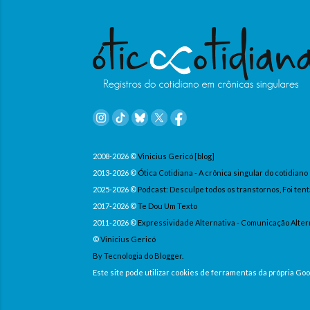
2008-2026 ©
Vinicius Gericó [blog]
2013-2026 ©
Ótica Cotidiana - A crônica singular do cotidiano
2025-2026 ©
Podcast: Desculpe todos os transtornos, Foi tent
2017-2026 ©
Te Dou Um Texto
2011-2026 ©
Expressividade Alternativa - Comunicação Alter
©
Vinicius Gericó
By Tecnologia do Blogger.
Este site pode utilizar cookies de ferramentas da própria G