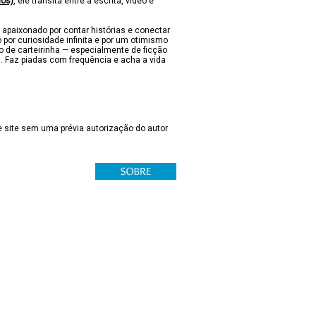
nos)
, ele transita entre a escrita, vídeo e
 apaixonado por contar histórias e conectar
 por curiosidade infinita e por um otimismo
lo de carteirinha — especialmente de ficção
s. Faz piadas com frequência e acha a vida
 site sem uma prévia autorização do autor