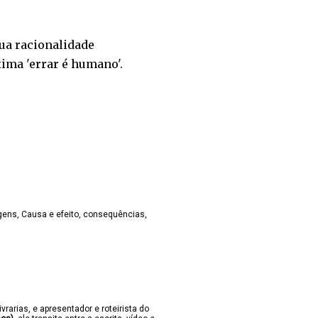
ua racionalidade
ima 'errar é humano'.
gens
Causa e efeito
consequências
ivrarias, e apresentador e roteirista do