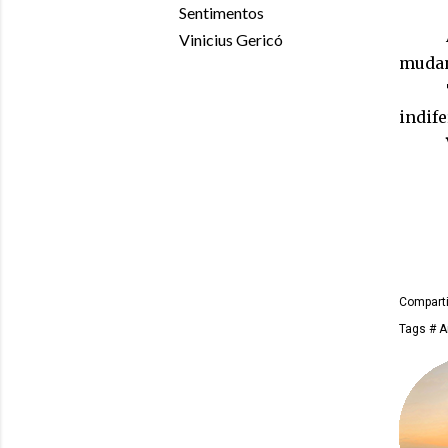
Sentimentos
Vinicius Gericó
mudan
indife
Comparti
Tags
# A