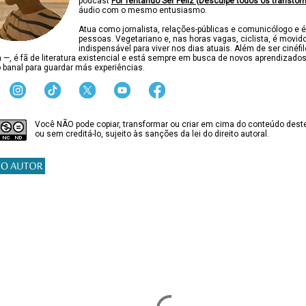
podcast
Foi Tentando Ser Feliz (Desculpe todos os transtor
áudio com o mesmo entusiasmo.
Atua como jornalista, relações-públicas e comunicólogo e é
pessoas. Vegetariano e, nas horas vagas, ciclista, é movido
indispensável para viver nos dias atuais. Além de ser cinéfi
ca —, é fã de literatura existencial e está sempre em busca de novos aprendizado
 banal para guardar más experiências.
Você NÃO pode copiar, transformar ou criar em cima do conteúdo deste
ou sem creditá-lo, sujeito às sanções da lei do direito autoral.