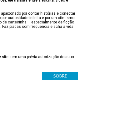
nos)
, ele transita entre a escrita, vídeo e
 apaixonado por contar histórias e conectar
 por curiosidade infinita e por um otimismo
lo de carteirinha — especialmente de ficção
s. Faz piadas com frequência e acha a vida
 site sem uma prévia autorização do autor