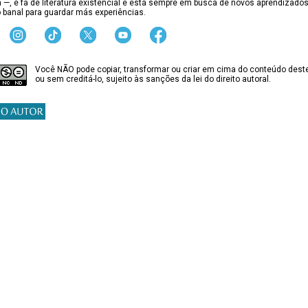
ca —, é fã de literatura existencial e está sempre em busca de novos aprendizado
 banal para guardar más experiências.
Você NÃO pode copiar, transformar ou criar em cima do conteúdo deste
ou sem creditá-lo, sujeito às sanções da lei do direito autoral.