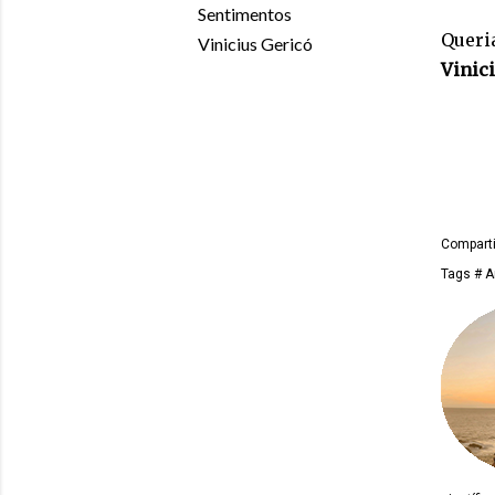
Sentimentos
Queria
Vinicius Gericó
Vinic
Comparti
Tags
# A