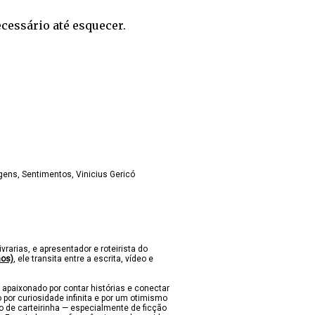
cessário até esquecer.
gens
Sentimentos
Vinicius Gericó
ivrarias, e apresentador e roteirista do
nos)
, ele transita entre a escrita, vídeo e
 apaixonado por contar histórias e conectar
 por curiosidade infinita e por um otimismo
lo de carteirinha — especialmente de ficção