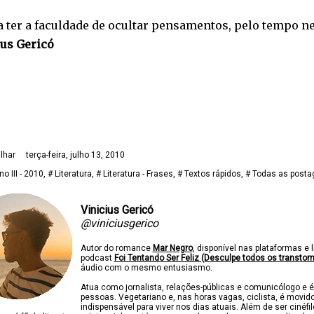
 ter a faculdade de ocultar pensamentos, pelo tempo ne
ius Gericó
lhar
terça-feira, julho 13, 2010
no III - 2010
# Literatura
# Literatura - Frases
# Textos rápidos
# Todas as posta
Vinicius Gericó
@viniciusgerico
Autor do romance
Mar Negro
, disponível nas plataformas e l
podcast
Foi Tentando Ser Feliz (Desculpe todos os transtor
áudio com o mesmo entusiasmo.
Atua como jornalista, relações-públicas e comunicólogo e é
pessoas. Vegetariano e, nas horas vagas, ciclista, é movido
indispensável para viver nos dias atuais. Além de ser cinéfi