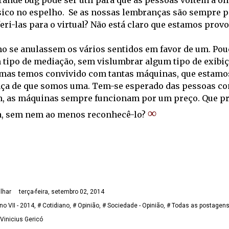
ande bug pode ser útil para que as pessoas voltem a olha
ico no espelho.  Se as nossas lembranças são sempre pa
feri-las para o virtual? Não está claro que estamos pr
o se anulassem os vários sentidos em favor de um. Pouco 
tipo de mediação, sem vislumbrar algum tipo de exibiçã
, mas temos convivido com tantas máquinas, que estamo
nça de que somos uma. Tem-se esperado das pessoas c
, as máquinas sempre funcionam por um preço. Que preç
∞
a, sem nem ao menos reconhecê-lo? 
lhar
terça-feira, setembro 02, 2014
no VII - 2014
# Cotidiano
# Opinião
# Sociedade - Opinião
# Todas as postagen
Vinicius Gericó