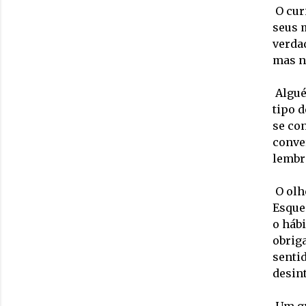
O cur
seus 
verda
mas ne
Algué
tipo d
se con
conver
lembr
O olh
Esque
o háb
obrig
sentid
desint