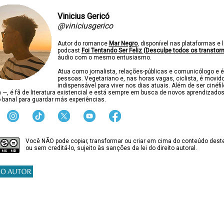
Vinicius Gericó
@viniciusgerico
Autor do romance
Mar Negro
, disponível nas plataformas e l
podcast
Foi Tentando Ser Feliz (Desculpe todos os transtor
áudio com o mesmo entusiasmo.
Atua como jornalista, relações-públicas e comunicólogo e é
pessoas. Vegetariano e, nas horas vagas, ciclista, é movido
indispensável para viver nos dias atuais. Além de ser cinéfi
ca —, é fã de literatura existencial e está sempre em busca de novos aprendizado
 banal para guardar más experiências.
Você NÃO pode copiar, transformar ou criar em cima do conteúdo deste
ou sem creditá-lo, sujeito às sanções da lei do direito autoral.