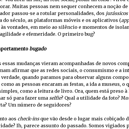
lorar. Muitas pessoas nem sequer conhecem a noção de n
ador passou-se a rotular personalidades, dos 
jurássicos
 do século, as plataformas móveis e os aplicativos (
ap
 às vontades, em meio ao silêncio e momentos de isolam
agilidade e efemeridade. O primeiro bug?
portamento 
bugado
 essas mudanças vieram acompanhadas de novos comp
am afirmar que as redes sociais, o consumismo e a inte
r verdade, quando paramos para observar alguns compor
 como as pessoas encaram as festas, a ida a museus, o 
imples, como a leitura de livro. Ora, quem está preso à hi
ar só para fazer uma 
selfie
? Qual a utilidade da foto? Mo
ta? Um número de seguidores? 
nto aos 
check-ins
 que vão desde o lugar mais cobiçado d
cidade? Ih, parece assunto do passado. Somos vigiados 