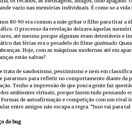
xina, os recados, as mensagens, amigos, tudo apagado. 
nde vazio nas memórias individuais. É como se a vida in
nos 80-90 era comum a mãe gritar o filho para tirar a úl
ráfico. O processo da revelação deixava àquelas memóri
lares, até mesmo porque algumas eram detestáveis e imp
tico das férias era o pesadelo do filme 
queimado
. Quan
mbranças. Hoje, com as máquinas modernas até em aparel
anças estão salvas?
e trata de saudosismo, pessimismo e nem em classifica
e pararmos para refletir no comportamento diante da 
ação. Tenho a impressão de que pouca gente faz questã
 dos ambientes virtuais, porque fazem tudo pensando em
 Formas de autoafirmação e competição com um rival ima
ular entre amigos não escapa a regra. “Isso vai para tal 
ço do bug