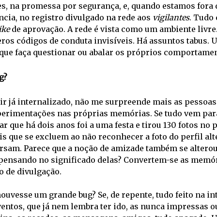
es, na promessa por segurança, e, quando estamos fora 
ncia, no registro divulgado na rede aos 
vigilantes
. Tudo 
ike
 de aprovação. A rede é vista como um ambiente livre.
ros códigos de conduta invisíveis. Há assuntos tabus. 
 que faça questionar ou abalar os próprios comportamen
g?
ir já internalizado, não me surpreende mais as pessoa
perimentações nas próprias memórias. Se tudo vem para 
r que há dois anos foi a uma festa e tirou 130 fotos no 
is que se excluem ao não reconhecer a foto do perfil al
rsam. Parece que a noção de amizade também se alterou
 pensando no significado delas? Convertem-se as memó
o de divulgação. 
houvesse um grande bug? Se, de repente, tudo feito na in
entos, que já nem lembra ter ido, as nunca impressas ou