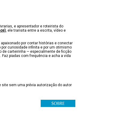
ivrarias, e apresentador e roteirista do
nos)
, ele transita entre a escrita, vídeo e
 apaixonado por contar histórias e conectar
 por curiosidade infinita e por um otimismo
lo de carteirinha — especialmente de ficção
s. Faz piadas com frequência e acha a vida
 site sem uma prévia autorização do autor