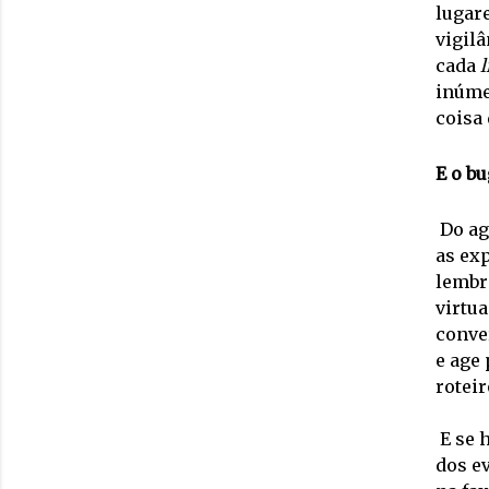
lugar
vigilâ
cada 
l
inúme
coisa
E o bu
Do ag
as ex
lembra
virtua
conve
e age
roteir
E se 
dos ev