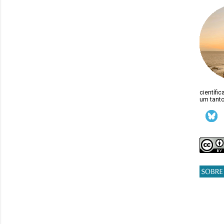
científi
um tanto