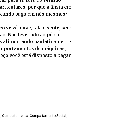
r para si, fora do sentido 
rticulares, por que a ânsia em 
ovocando bugs em nós mesmos?
se vê, ouve, fala e sente, sem 
o. Não leve tudo ao pé da 
s alimentando paulatinamente 
omportamentos de máquinas, 
o você está disposto a pagar 
s
Comportamento
Comportamento Social