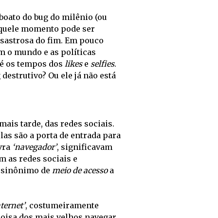
boato do bug do milênio (ou 
àquele momento pode ser 
astrosa do fim. Em pouco 
 o mundo e as políticas 
é os tempos dos 
likes 
e 
selfies
. 
estrutivo? Ou ele já não está 
is tarde, das redes sociais. 
as são a porta de entrada para 
vra 
‘navegador’
, significavam 
 as redes sociais e 
 sinônimo de 
meio de acesso
 a 
ternet’
, costumeiramente 
coisa dos mais velhos navegar 