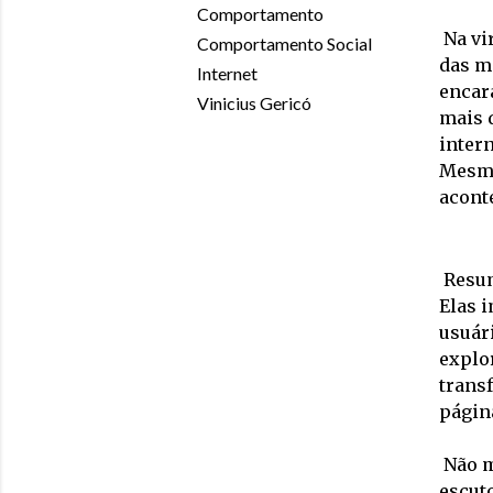
Comportamento
Na vi
Comportamento Social
das má
Internet
encar
Vinicius Gericó
mais 
inter
Mesmo 
acont
Resum
Elas i
usuári
explor
trans
página
Não m
escuto