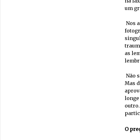
na fa
um gra
Nos a
fotog
singu
traumá
as le
lembr
Não s
Mas d
aprov
longe
outro.
partic
O pre