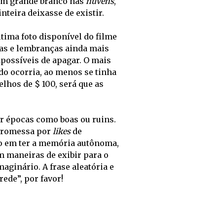
Um grande branco nas 
nuvens
, 
teira deixasse de existir. 
tima foto disponível do filme 
as e lembranças ainda mais 
ossíveis de apagar. O mais 
do ocorria, ao menos se tinha 
hos de $ 100, será que as 
r épocas como boas ou ruins. 
promessa por 
likes
 de 
o em ter a memória autônoma, 
 maneiras de exibir para o 
ginário. A frase aleatória e 
rede”, por favor!