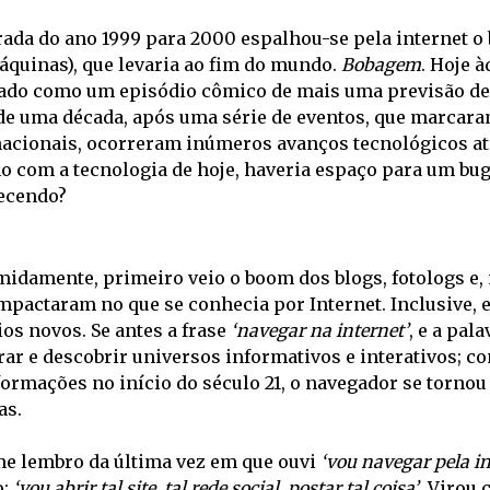
rada do ano 1999 para 2000 espalhou-se pela internet o 
quinas), que levaria ao fim do mundo. 
Bobagem
. Hoje 
ado como um episódio cômico de mais uma previsão des
de uma década, após uma série de eventos, que marcaram
nacionais, ocorreram inúmeros avanços tecnológicos at
com a tecnologia de hoje, haveria espaço para um bug d
ecendo?
idamente, primeiro veio o boom dos blogs, fotologs e, ma
mpactaram no que se conhecia por Internet. Inclusive, el
os novos. Se antes a frase 
‘navegar na internet’
, e a pala
ar e descobrir universos informativos e interativos; com
formações no início do século 21, o navegador se tornou
s. 
e lembro da última vez em que ouvi 
‘vou navegar pela in
: 
‘vou abrir tal site, tal rede social, postar tal coisa’
. Virou 