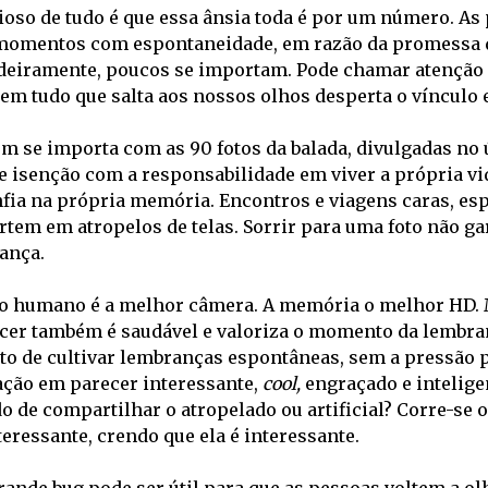
ioso de tudo é que essa ânsia toda é por um número. As 
momentos com espontaneidade, em razão da promessa de
deiramente, poucos se importam. Pode chamar atenção 
m tudo que salta aos nossos olhos desperta o vínculo e
m se importa com as 90 fotos da balada, divulgadas no
e isenção com a responsabilidade em viver a própria vida
fia na própria memória. Encontros e viagens caras, espe
tem em atropelos de telas. Sorrir para uma foto não gar
ança.
o humano é a melhor câmera. A memória o melhor HD.
cer também é saudável e valoriza o momento da lembranç
ito de cultivar lembranças espontâneas, sem a pressão p
ação em parecer interessante, 
cool,
 engraçado e intelige
o de compartilhar o atropelado ou artificial? Corre-se o 
eressante, crendo que ela é interessante.