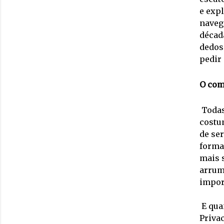
e exp
naveg
década
dedos
pedir 
O com
Todas
costum
de se
forma
mais s
arrum
impor
E qua
Priva