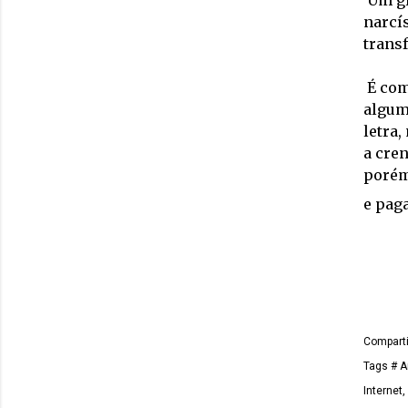
Um gr
narcís
trans
É com
algum 
letra
a cre
porém
e pag
Comparti
Tags
# A
Internet