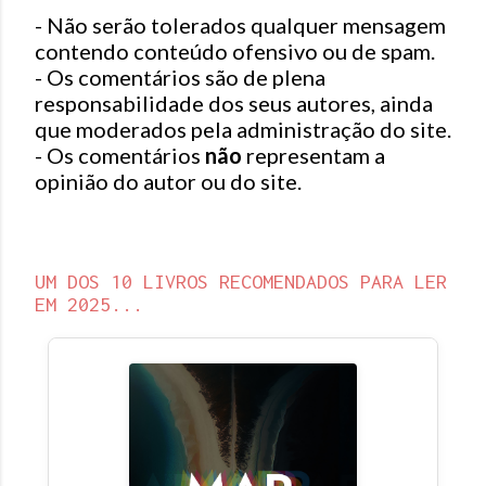
m
- Não serão tolerados qualquer mensagem
c
contendo conteúdo ofensivo ou de spam.
o
- Os comentários são de plena
m
responsabilidade dos seus autores, ainda
e
que moderados pela administração do site.
n
- Os comentários
não
representam a
t
opinião do autor ou do site.
á
r
i
o
UM DOS 10 LIVROS RECOMENDADOS PARA LER
EM 2025...