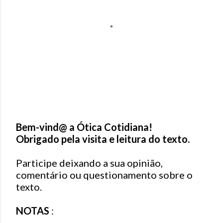
Bem-vind@ a Ótica Cotidiana!
Obrigado pela visita e leitura do texto.
P
o
Participe deixando a sua opinião,
s
comentário ou questionamento sobre o
t
texto.
a
r
NOTAS
:
u