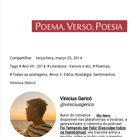
Compartilhar
terça-feira, março 25, 2014
Tags
# Ano VII - 2014
# Literatura - Versos e etc
# Poemas
# Todas as postagens
Amor
E. Editor
Nostalgia
Sentimentos
Vinicius Gericó
Vinicius Gericó
@viniciusgerico
Autor do romance
,
Mar Negro
disponível nas plataformas e livrarias, e
apresentador e roteirista do podcast
Foi Tentando Ser Feliz (Desculpe todos
os transtornos)
, ele transita entre a
escrita, vídeo e áudio com o mesmo