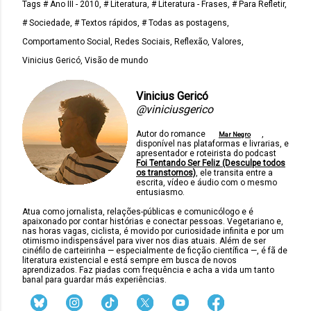
Tags
# Ano III - 2010
# Literatura
# Literatura - Frases
# Para Refletir
# Sociedade
# Textos rápidos
# Todas as postagens
Comportamento Social
Redes Sociais
Reflexão
Valores
Vinicius Gericó
Visão de mundo
Vinicius Gericó
@viniciusgerico
Autor do romance
,
Mar Negro
disponível nas plataformas e livrarias, e
apresentador e roteirista do podcast
Foi Tentando Ser Feliz (Desculpe todos
os transtornos)
, ele transita entre a
escrita, vídeo e áudio com o mesmo
entusiasmo.
Atua como jornalista, relações-públicas e comunicólogo e é
apaixonado por contar histórias e conectar pessoas. Vegetariano e,
nas horas vagas, ciclista, é movido por curiosidade infinita e por um
otimismo indispensável para viver nos dias atuais. Além de ser
cinéfilo de carteirinha — especialmente de ficção científica —, é fã de
literatura existencial e está sempre em busca de novos
aprendizados. Faz piadas com frequência e acha a vida um tanto
banal para guardar más experiências.