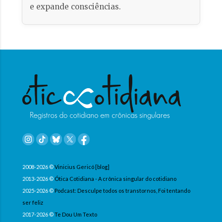
e expande consciências.
2008-2026 ©
Vinicius Gericó [blog]
2013-2026 ©
Ótica Cotidiana - A crônica singular do cotidiano
2025-2026 ©
Podcast: Desculpe todos os transtornos, Foi tentando
ser feliz
2017-2026 ©
Te Dou Um Texto