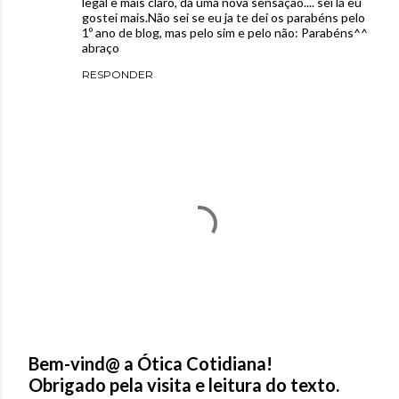
legal e mais claro, da uma nova sensação.... sei lá eu
gostei mais.Não sei se eu ja te dei os parabéns pelo
1º ano de blog, mas pelo sim e pelo não: Parabéns^^
abraço
RESPONDER
Bem-vind@ a Ótica Cotidiana!
Obrigado pela visita e leitura do texto.
P