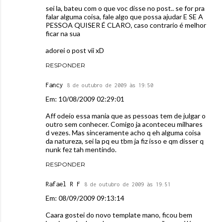
sei la, bateu com o que voc disse no post.. se for pra
falar alguma coisa, fale algo que possa ajudar E SE A
PESSOA QUISER É CLARO, caso contrario é melhor
ficar na sua
adorei o post vii xD
RESPONDER
Fancy
8 de outubro de 2009 às 19:50
Em: 10/08/2009 02:29:01
Aff odeio essa mania que as pessoas tem de julgar o
outro sem conhecer. Comigo ja aconteceu milhares
d vezes. Mas sinceramente acho q eh alguma coisa
da natureza, sei la pq eu tbm ja fiz isso e qm disser q
nunk fez tah mentindo.
RESPONDER
Rafael R F
8 de outubro de 2009 às 19:51
Em: 08/09/2009 09:13:14
Caara gostei do novo template mano, ficou bem