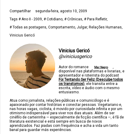
Compartilhar
segunda-feira, agosto 10, 2009
Tags
# Ano II - 2009
# Cotidiano
# Crônicas
# Para Refletir
# Todas as postagens
Comportamento
Julgar
Relações Humanas
Vinicius Gericó
Vinicius Gericó
@viniciusgerico
Autor do romance
,
Mar Negro
disponível nas plataformas e livrarias, e
apresentador e roteirista do podcast
Foi Tentando Ser Feliz (Desculpe todos
os transtornos)
, ele transita entre a
escrita, vídeo e áudio com o mesmo
entusiasmo.
Atua como jornalista, relações-públicas e comunicólogo e é
apaixonado por contar histórias e conectar pessoas. Vegetariano e,
nas horas vagas, ciclista, é movido por curiosidade infinita e por um
otimismo indispensável para viver nos dias atuais. Além de ser
cinéfilo de carteirinha — especialmente de ficção científica —, é fã de
literatura existencial e está sempre em busca de novos
aprendizados. Faz piadas com frequência e acha a vida um tanto
banal para guardar más experiências.