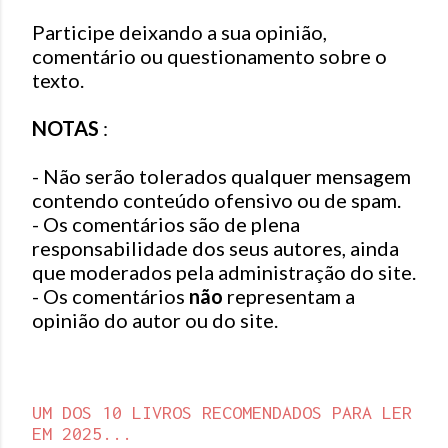
o
Participe deixando a sua opinião,
s
comentário ou questionamento sobre o
t
texto.
a
r
NOTAS
:
u
m
- Não serão tolerados qualquer mensagem
c
contendo conteúdo ofensivo ou de spam.
o
- Os comentários são de plena
m
responsabilidade dos seus autores, ainda
e
que moderados pela administração do site.
n
- Os comentários
não
representam a
t
opinião do autor ou do site.
á
r
i
o
UM DOS 10 LIVROS RECOMENDADOS PARA LER
EM 2025...