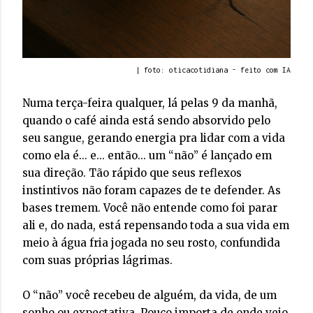
| foto: oticacotidiana - feito com IA
Numa terça-feira qualquer, lá pelas 9 da manhã,
quando o café ainda está sendo absorvido pelo
seu sangue, gerando energia pra lidar com a vida
como ela é... e... então... um “não” é lançado em
sua direção. Tão rápido que seus reflexos
instintivos não foram capazes de te defender. As
bases tremem. Você não entende como foi parar
ali e, do nada, está repensando toda a sua vida em
meio à água fria jogada no seu rosto, confundida
com suas próprias lágrimas.
O “não” você recebeu de alguém, da vida, de um
sonho ou expectativa. Pouco importa de onde veio.