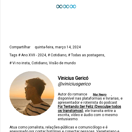
∞
∞
∞
Compartilhar
quinta-feira, março 14, 2024
Tags
# Ano XVII - 2024
# Cotidiano
# Todas as postagens
# Vi no insta
Cotidiano
Visão de mundo
Vinicius Gericó
@viniciusgerico
Autor do romance
,
Mar Negro
disponível nas plataformas e livrarias, e
apresentador e roteirista do podcast
Foi Tentando Ser Feliz (Desculpe todos
os transtornos)
, ele transita entre a
escrita, vídeo e áudio com o mesmo
entusiasmo.
Atua como jornalista, relações-públicas e comunicólogo e é
apaixonado por contar histórias e conectar pessoas. Vegetariano e,