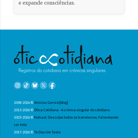
e expande consciências.
2008-2026 ©
Vinicius Gericó [blog]
2013-2026 ©
Ótica Cotidiana - A crônica singular do cotidiano
2025-2026 ©
Podcast: Desculpe todos os transtornos, Foi tentando
ser feliz
2017-2026 ©
Te Dou Um Texto