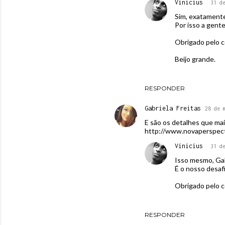
Vinicius
31 d
Sim, exatamente
Por isso a gente
Obrigado pelo c
Beijo grande.
RESPONDER
Gabriela Freitas
28 de 
E são os detalhes que mai
http://www.novaperspect
Vinicius
31 d
Isso mesmo, Gab
É o nosso desafi
Obrigado pelo c
RESPONDER