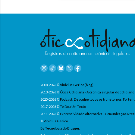
2008-2026 ©
Vinicius Gericó [blog]
2013-2026 ©
Ótica Cotidiana - A crônica singular do cotidiano
2025-2026 ©
Podcast: Desculpe todos os transtornos, Foi tent
2017-2026 ©
Te Dou Um Texto
2011-2026 ©
Expressividade Alternativa - Comunicação Alter
©
Vinicius Gericó
By Tecnologia do Blogger.