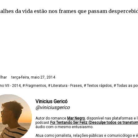
talhes da vida estão nos frames que passam despercebi
lhar
terça-feira, maio 27, 2014
no VII - 2014
# Fragmentos
# Literatura - Frases
# Textos rápidos
# Todas as p
Vinicius Gericó
@viniciusgerico
Autor do romance
Mar Negro
, disponível nas plataformas e l
podcast
Foi Tentando Ser Feliz (Desculpe todos os transtor
áudio com o mesmo entusiasmo.
Atua como jornalista, relações-públicas e comunicólogo e é