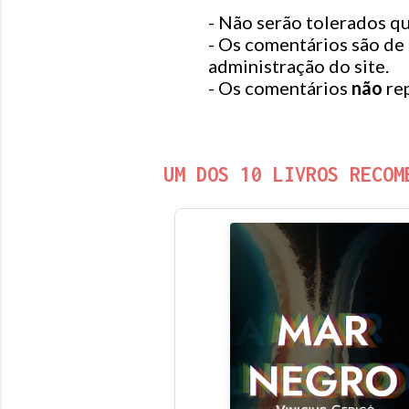
r
- Não serão tolerados 
u
- Os comentários são de
m
administração do site.
c
- Os comentários
não
rep
o
m
e
n
UM DOS 10 LIVROS RECOM
t
á
r
i
o