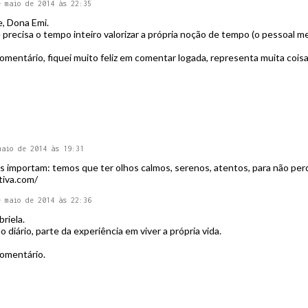
e maio de 2014 às 22:35
, Dona Emi.
 precisa o tempo inteiro valorizar a própria noção de tempo (o pessoal 
omentário, fiquei muito feliz em comentar logada, representa muita coisa
maio de 2014 às 19:31
s importam: temos que ter olhos calmos, serenos, atentos, para não perd
iva.com/
e maio de 2014 às 22:36
riela.
o diário, parte da experiência em viver a própria vida.
omentário.