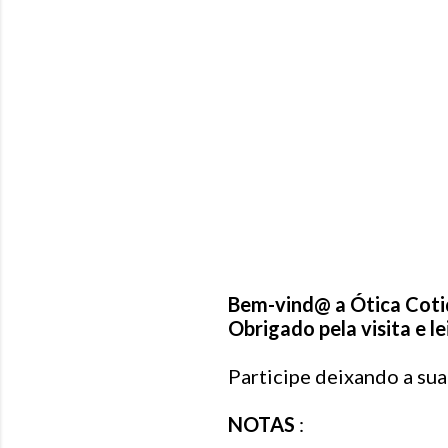
Bem-vind@ a Ótica Coti
Obrigado pela visita e le
P
o
Participe deixando a su
s
t
NOTAS
:
a