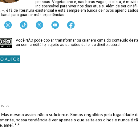
pessoas. Vegetariano e, nas horas vagas, ciclista, é movido
indispensável para viver nos dias atuais. Além de ser cinéfi
ca —, é fã de literatura existencial e está sempre em busca de novos aprendizado
 banal para guardar más experiências.
Você NÃO pode copiar, transformar ou criar em cima do conteúdo deste
ou sem creditá-lo, sujeito às sanções da lei do direito autoral.
 15:27
 Mas mesmo assim, não o suficiente. Somos engolidos pela fugacidade do
izmente, nossa tendência é ver apenas o que salta aos olhos e nunca é tã
 amei. *-*