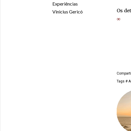
Experiências
Os de
Vinicius Gericó
∞
Comparti
Tags
# A