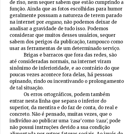
de riso, nem sequer sabem que estão cumprindo a
função. Ainda que as fotos escolhidas para humor
geralmente possuam a natureza de terem parado
na internet por
engano,
não podemos deixar de
analisar a gravidade de tudo isso. Podemos
considerar que muitos desses usuários, sequer
sabem dos perigos da publicação, tampouco como
usar as ferramentas de um determinado serviço.
Brigas e barracos que fora das redes, são
até consideradas normais, na internet viram
sinônimo de inferioridade, e ao contrário do que
poucas vezes acontece fora delas, há pessoas
opinando, rindo ou incentivando o prolongamento
de tal situação.
Os erros ortográficos, podem também
entrar nesta linha que separa o inferior do
superior, da mentira e do faz de conta, do real e
concreto. Não é pensado, muitas vezes, que o
indivíduo ao publicar uma
‘casa’
como
‘caza’
, pode
não possui instruções devido a sua condição
alimentada por outros fatores sociais. Ao invés de