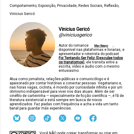
Comportamento
Exposição
Privacidade
Redes Sociais
Reflexão
Vinicius Gericó
Vinicius Gericó
@viniciusgerico
Autor do romance
,
Mar Negro
disponível nas plataformas e livrarias, e
apresentador e roteirista do podcast
Foi Tentando Ser Feliz (Desculpe todos
os transtornos)
, ele transita entre a
escrita, vídeo e áudio com o mesmo
entusiasmo.
Atua como jornalista, relações-públicas e comunicólogo e é
apaixonado por contar histórias e conectar pessoas. Vegetariano e,
nas horas vagas, ciclista, é movido por curiosidade infinita e por um
otimismo indispensável para viver nos dias atuais. Além de ser
cinéfilo de carteirinha — especialmente de ficção científica —, é fã de
literatura existencial e está sempre em busca de novos
aprendizados. Faz piadas com frequência e acha a vida um tanto
banal para guardar más experiências.
Você NÃO pode copiar, transformar ou criar em