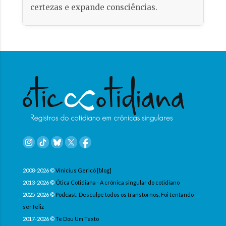
certezas e expande consciências.
2008-2026 ©
Vinicius Gericó [blog]
2013-2026 ©
Ótica Cotidiana - A crônica singular do cotidiano
2025-2026 ©
Podcast: Desculpe todos os transtornos, Foi tentando
ser feliz
2017-2026 ©
Te Dou Um Texto