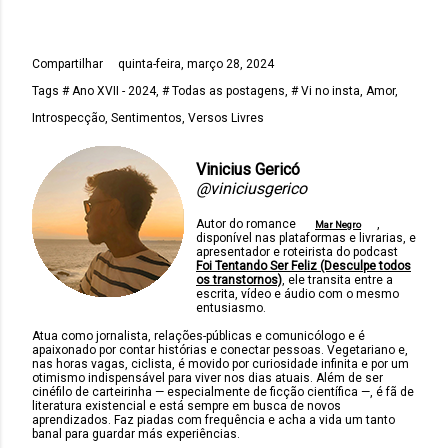
Compartilhar
quinta-feira, março 28, 2024
Tags
# Ano XVII - 2024
# Todas as postagens
# Vi no insta
Amor
Introspecção
Sentimentos
Versos Livres
Vinicius Gericó
@viniciusgerico
Autor do romance
,
Mar Negro
disponível nas plataformas e livrarias, e
apresentador e roteirista do podcast
Foi Tentando Ser Feliz (Desculpe todos
os transtornos)
, ele transita entre a
escrita, vídeo e áudio com o mesmo
entusiasmo.
Atua como jornalista, relações-públicas e comunicólogo e é
apaixonado por contar histórias e conectar pessoas. Vegetariano e,
nas horas vagas, ciclista, é movido por curiosidade infinita e por um
otimismo indispensável para viver nos dias atuais. Além de ser
cinéfilo de carteirinha — especialmente de ficção científica —, é fã de
literatura existencial e está sempre em busca de novos
aprendizados. Faz piadas com frequência e acha a vida um tanto
banal para guardar más experiências.