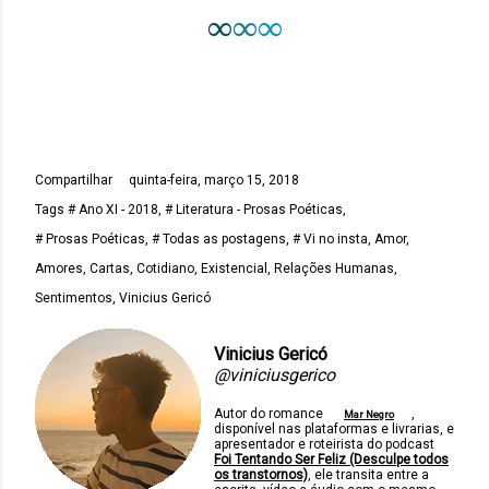
∞
∞
∞
Compartilhar
quinta-feira, março 15, 2018
Tags
# Ano XI - 2018
# Literatura - Prosas Poéticas
# Prosas Poéticas
# Todas as postagens
# Vi no insta
Amor
Amores
Cartas
Cotidiano
Existencial
Relações Humanas
Sentimentos
Vinicius Gericó
Vinicius Gericó
@viniciusgerico
Autor do romance
,
Mar Negro
disponível nas plataformas e livrarias, e
apresentador e roteirista do podcast
Foi Tentando Ser Feliz (Desculpe todos
os transtornos)
, ele transita entre a