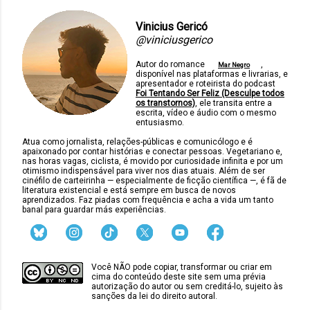
Vinicius Gericó
@viniciusgerico
Autor do romance
,
Mar Negro
disponível nas plataformas e livrarias, e
apresentador e roteirista do podcast
Foi Tentando Ser Feliz (Desculpe todos
os transtornos)
, ele transita entre a
escrita, vídeo e áudio com o mesmo
entusiasmo.
Atua como jornalista, relações-públicas e comunicólogo e é
apaixonado por contar histórias e conectar pessoas. Vegetariano e,
nas horas vagas, ciclista, é movido por curiosidade infinita e por um
otimismo indispensável para viver nos dias atuais. Além de ser
cinéfilo de carteirinha — especialmente de ficção científica —, é fã de
literatura existencial e está sempre em busca de novos
aprendizados. Faz piadas com frequência e acha a vida um tanto
banal para guardar más experiências.
Você NÃO pode copiar, transformar ou criar em
cima do conteúdo deste site sem uma prévia
autorização do autor ou sem creditá-lo, sujeito às
sanções da lei do direito autoral.