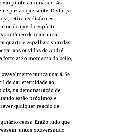
o em piloto automático. As
 e paz ao que sente. Disfarça
ça, retira os disfarces.
arne do que do espírito.
 espontâneo de mais uma
seu quarto e espalha o som das
chegar aos ouvidos de André,
a forte até o momento do beijo,
rovavelmente nunca usará. Se
il de dar eternidade ao
a diz, na demonstração de
quando estão próximos e
prever qualquer reação de
inário cessa. Então tudo que
stivessem juntos conversando