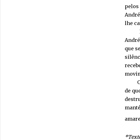
pelos 
André 
lhe ca
André
que se
silênc
recebe
movim
O sil
de qu
destr
manté
amar
*Texto