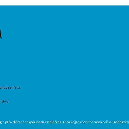
ando ser feliz
nativa
oogle para oferecer experiências melhores. Ao navegar, você concorda com o uso de cook