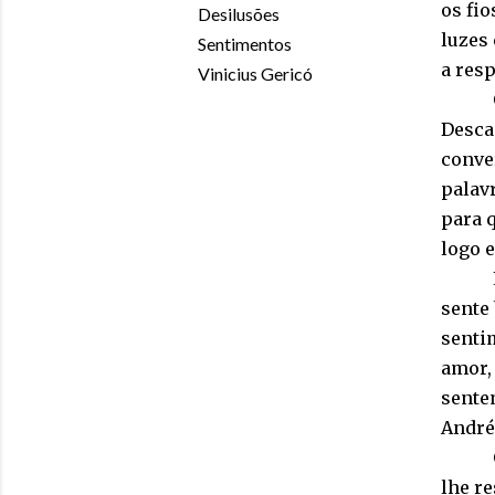
os fio
Desilusões
luzes
Sentimentos
a resp
Vinicius Gericó
Desca
conver
palavr
para q
logo 
sente 
senti
amor,
sente
André
lhe re