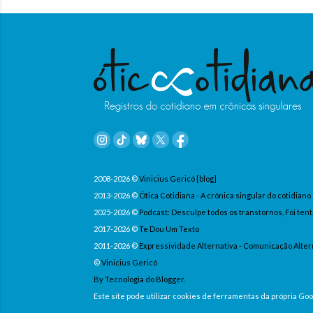
2008-2026 ©
Vinicius Gericó [blog]
2013-2026 ©
Ótica Cotidiana - A crônica singular do cotidiano
2025-2026 ©
Podcast: Desculpe todos os transtornos, Foi tent
2017-2026 ©
Te Dou Um Texto
2011-2026 ©
Expressividade Alternativa - Comunicação Alter
©
Vinicius Gericó
By Tecnologia do Blogger.
Este site pode utilizar cookies de ferramentas da própria G