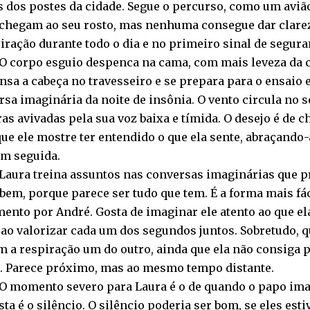
s dos postes da cidade. Segue o percurso, como um aviã
 chegam ao seu rosto, mas nenhuma consegue dar clareza
iração durante todo o dia e no primeiro sinal de seguran
O corpo esguio despenca na cama, com mais leveza da c
nsa a cabeça no travesseiro e se prepara para o ensaio
sa imaginária da noite de insônia. O vento circula no 
as avivadas pela sua voz baixa e tímida. O desejo é de 
ue ele mostre ter entendido o que ela sente, abraçando-
em seguida.
Laura treina assuntos nas conversas imaginárias que p
bem, porque parece ser tudo que tem. É a forma mais fác
mento por André. Gosta de imaginar ele atento ao que el
 ao valorizar cada um dos segundos juntos. Sobretudo, 
m a respiração um do outro, ainda que ela não consiga 
. Parece próximo, mas ao mesmo tempo distante.
O momento severo para Laura é o de quando o papo imag
sta é o silêncio. O silêncio poderia ser bom, se eles e