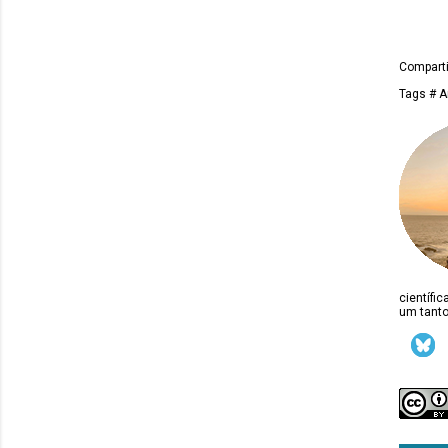
Comparti
Tags
# A
científi
um tanto