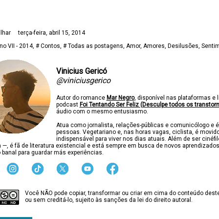
lhar
terça-feira, abril 15, 2014
no VII - 2014
# Contos
# Todas as postagens
Amor
Amores
Desilusões
Senti
Vinicius Gericó
@viniciusgerico
Autor do romance
Mar Negro
, disponível nas plataformas e l
podcast
Foi Tentando Ser Feliz (Desculpe todos os transtor
áudio com o mesmo entusiasmo.
Atua como jornalista, relações-públicas e comunicólogo e é
pessoas. Vegetariano e, nas horas vagas, ciclista, é movido
indispensável para viver nos dias atuais. Além de ser cinéfi
ca —, é fã de literatura existencial e está sempre em busca de novos aprendizado
 banal para guardar más experiências.
Você NÃO pode copiar, transformar ou criar em cima do conteúdo deste
ou sem creditá-lo, sujeito às sanções da lei do direito autoral.