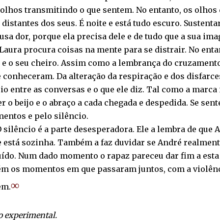
olhos transmitindo o que sentem. No entanto, os olhos 
distantes dos seus. É noite e está tudo escuro. Sustent
usa dor, porque ela precisa dele e de tudo que a sua im
Laura procura coisas na mente para se distrair. No entan
 e o seu cheiro. Assim como a lembrança do cruzamento
 conheceram. Da alteração da respiração e dos disfarce
io entre as conversas e o que ele diz. Tal como a marca
r o beijo e o abraço a cada chegada e despedida. Se sent
entos e pelo silêncio.
êncio é a parte desesperadora. Ele a lembra de que And
e está sozinha. Também a faz duvidar se André realmente
uído. Num dado momento o rapaz pareceu dar fim a esta 
m os momentos em que passaram juntos, com a violênc
∞
em.
 experimental.