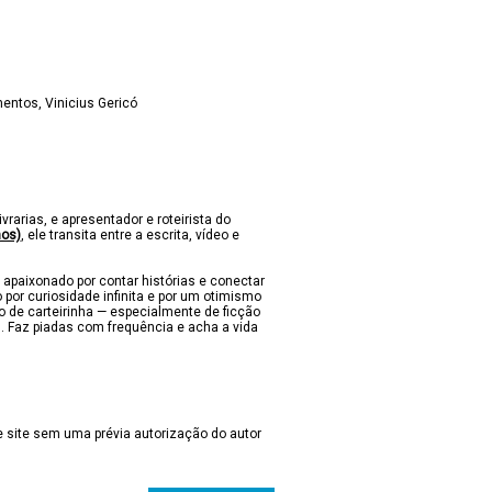
mentos
Vinicius Gericó
ivrarias, e apresentador e roteirista do
nos)
, ele transita entre a escrita, vídeo e
 apaixonado por contar histórias e conectar
 por curiosidade infinita e por um otimismo
lo de carteirinha — especialmente de ficção
s. Faz piadas com frequência e acha a vida
 site sem uma prévia autorização do autor