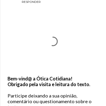
RESPONDER
Bem-vind@ a Ótica Cotidiana!
Obrigado pela visita e leitura do texto.
P
o
Participe deixando a sua opinião,
s
comentário ou questionamento sobre o
t