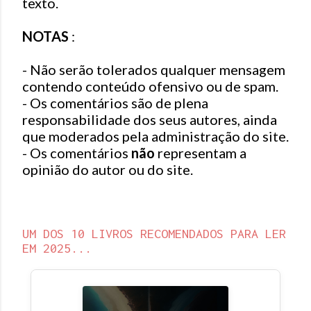
texto.
a
r
NOTAS
:
u
m
- Não serão tolerados qualquer mensagem
c
contendo conteúdo ofensivo ou de spam.
o
- Os comentários são de plena
m
responsabilidade dos seus autores, ainda
e
que moderados pela administração do site.
n
- Os comentários
não
representam a
t
opinião do autor ou do site.
á
r
i
o
UM DOS 10 LIVROS RECOMENDADOS PARA LER
EM 2025...