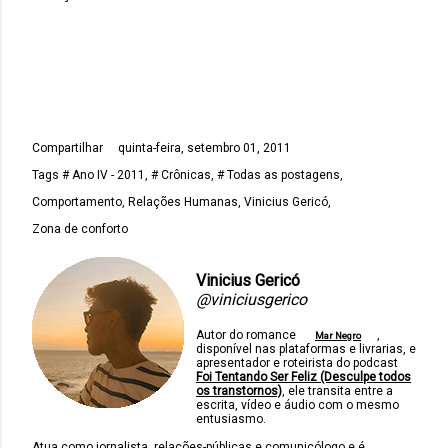
Compartilhar
quinta-feira, setembro 01, 2011
Tags
# Ano IV - 2011
# Crônicas
# Todas as postagens
Comportamento
Relações Humanas
Vinicius Gericó
Zona de conforto
Vinicius Gericó
@viniciusgerico
Autor do romance
,
Mar Negro
disponível nas plataformas e livrarias, e
apresentador e roteirista do podcast
Foi Tentando Ser Feliz (Desculpe todos
os transtornos)
, ele transita entre a
escrita, vídeo e áudio com o mesmo
entusiasmo.
Atua como jornalista, relações-públicas e comunicólogo e é