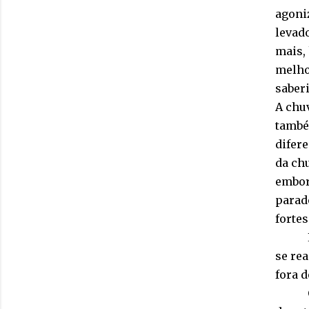
agoniz
levado
mais,
melho
saber
A chu
també
difer
da chu
embor
parad
fortes
se re
fora d