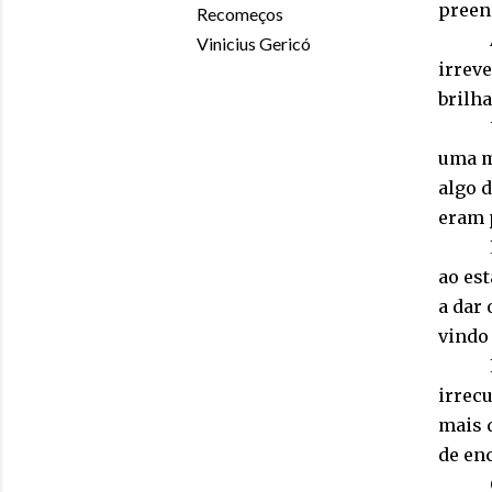
preen
Recomeços
Vinicius Gericó
irreve
brilh
uma m
algo 
eram 
ao es
a dar 
vindo
irrecu
mais q
de enc