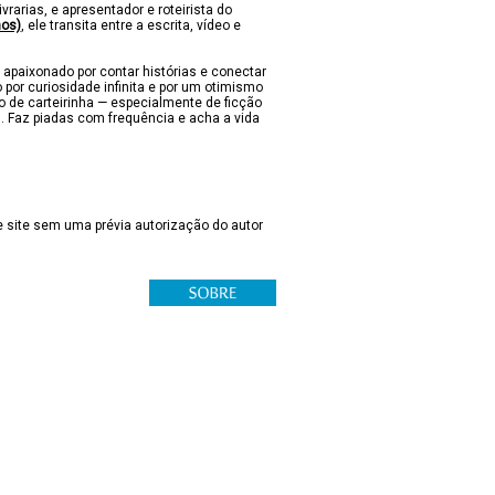
ivrarias, e apresentador e roteirista do
nos)
, ele transita entre a escrita, vídeo e
 apaixonado por contar histórias e conectar
 por curiosidade infinita e por um otimismo
lo de carteirinha — especialmente de ficção
s. Faz piadas com frequência e acha a vida
 site sem uma prévia autorização do autor