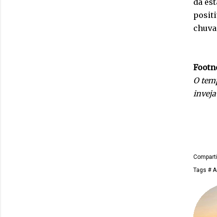
da es
positi
chuva
Footn
O temp
inveja
Comparti
Tags
# A