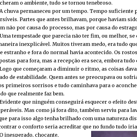
cheram o ambiente, tudo se tornou tenebroso.
A chuva permaneceu por um tempo. Tempo suficiente p
rsíveis. Partes que antes brilhavam, porque haviam sido
am não por causa do processo, mas por causa do estrago
Uma tempestade que parecia não ter fim, ou melhor, se 
aneira inexplicável. Muitos tiveram medo, era tudo que 
de estranho e fora do normal havia acontecido. Os rost
postas para fora, mas a recepção era seca, embora tudo 
Logo que começaram a diminuir o ritmo, as coisas dava
tado de estabilidade. Quem antes se preocupava ou sofri
os primeiros sorrisos e tudo caminhava para o aconcheg
 do que realmente faz bem.
Evidente que ninguém conseguirá esquecer o efeito dest
peráveis. Mas como já fora dito, também serviu para lava
ue para isso algo tenha brilhado com uma natureza dist
ontrar o conforto seria acreditar que no fundo tudo iri
O inesperado, chocante,