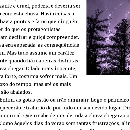
ante e cruel, poderia e deveria ser
 com esta chuva. Havia coisas a
 havia pontos e fatos que ninguém
r do que os protagonistas
iam decifrar e quiçá compreender.
va era esperada, as consequências
m. Mas tudo assume um caráter
ente quando há maneiras distintas
va chegar. O lado mais inocente,
a forte, costuma sofrer mais. Um
oxo do tempo, mas até os mais
 são abalados.
Enfim, as gotas estão ou irão diminuir. Logo o primeir
aquecerão e tratarão de por tudo em seu devido lugar. 
o normal. Quem sabe depois de toda a chuva chegarão os 
Como àqueles dias do verão sem tantas frustrações, al