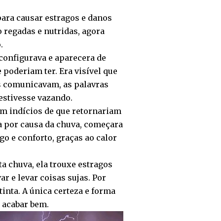
ara causar estragos e danos
 regadas e nutridas, agora
.
configurava e aparecera de
poderiam ter. Era visível que
os comunicavam, as palavras
estivesse vazando.
m indícios de que retornariam
a por causa da chuva, começara
o e conforto, graças ao calor
a chuva, ela trouxe estragos
r e levar coisas sujas. Por
inta. A única certeza e forma
a acabar bem.