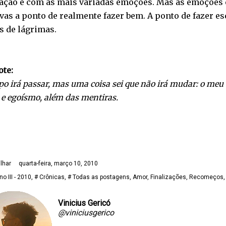
tação e com as mais variadas emoções. Mas as emoções
vas a ponto de realmente fazer bem. A ponto de fazer e
s de lágrimas.
ote:
o irá passar, mas uma coisa sei que não irá mudar: o me
 e egoísmo, além das mentiras.
lhar
quarta-feira, março 10, 2010
no III - 2010
# Crônicas
# Todas as postagens
Amor
Finalizações
Recomeços
Vinicius Gericó
@viniciusgerico