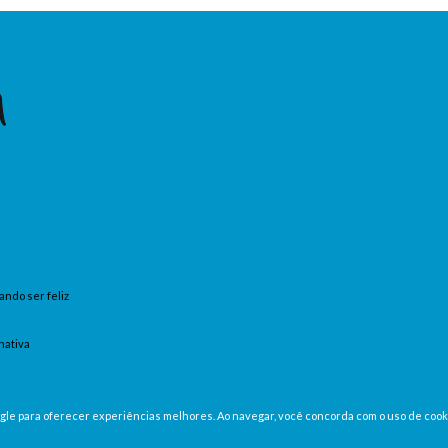
ando ser feliz
nativa
oogle para oferecer experiências melhores. Ao navegar, você concorda com o uso de cook