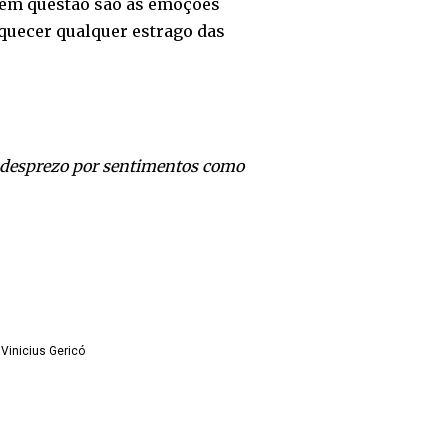
 em questão são as emoções
squecer qualquer estrago das
u desprezo por sentimentos como
Vinicius Gericó