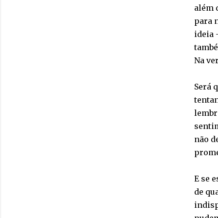
além 
para 
ideia 
també
Na ver
Será 
tenta
lembr
senti
não d
prome
E se 
de qua
indis