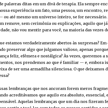
de palavras ditas em um divã de terapia. Ela sempre en
nossa experiência um fato, uma pessoa, um encontro, r
— ou até mesmo um universo inteiro, se for necessário.
m remove, sem cerimônia ou explicações, aquilo que já 
dade, não vou mentir para você, na maioria das vezes d
que estamos verdadeiramente abertos às surpresas? Em
ndo preservar algo que julgamos valioso, apenas porqu
ança feliz, efêmera e nostálgica? Às vezes, queremos a
mentos, nos prendemos ao que é familiar — e, embora is
eixa de ser uma armadilha silenciosa. O que deixamos d
ssa?
essas lembranças que nos ancoram forem meros fragmen
ndo acreditávamos que aquilo era absoluto, essencial, 
pensável. Aquelas lembranças que um dia nos fizeram fe