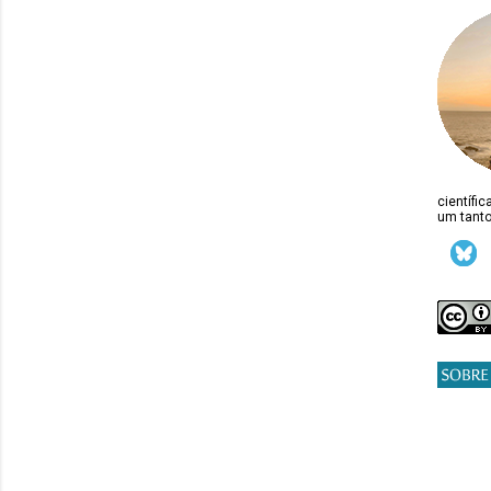
científi
um tanto