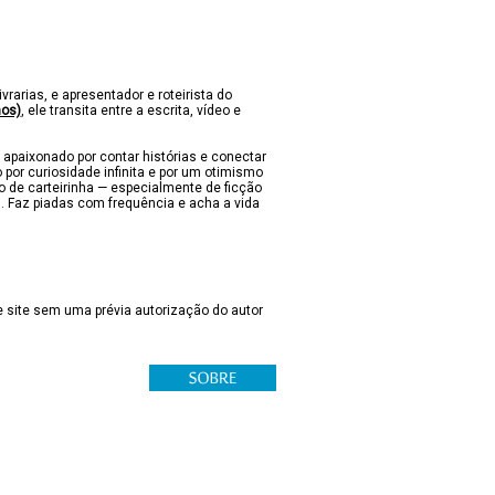
ivrarias, e apresentador e roteirista do
nos)
, ele transita entre a escrita, vídeo e
 apaixonado por contar histórias e conectar
 por curiosidade infinita e por um otimismo
lo de carteirinha — especialmente de ficção
s. Faz piadas com frequência e acha a vida
 site sem uma prévia autorização do autor