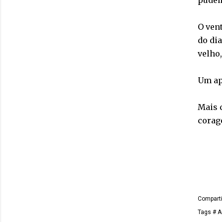
pudem
O ven
do di
velho,
Um ap
Mais c
corage
Comparti
Tags
# A