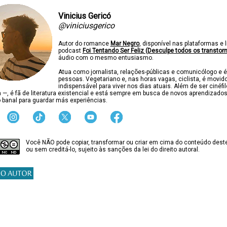
Vinicius Gericó
@viniciusgerico
Autor do romance
Mar Negro
, disponível nas plataformas e l
podcast
Foi Tentando Ser Feliz (Desculpe todos os transtor
áudio com o mesmo entusiasmo.
Atua como jornalista, relações-públicas e comunicólogo e é
pessoas. Vegetariano e, nas horas vagas, ciclista, é movido
indispensável para viver nos dias atuais. Além de ser cinéfi
ca —, é fã de literatura existencial e está sempre em busca de novos aprendizado
 banal para guardar más experiências.
Você NÃO pode copiar, transformar ou criar em cima do conteúdo deste
ou sem creditá-lo, sujeito às sanções da lei do direito autoral.