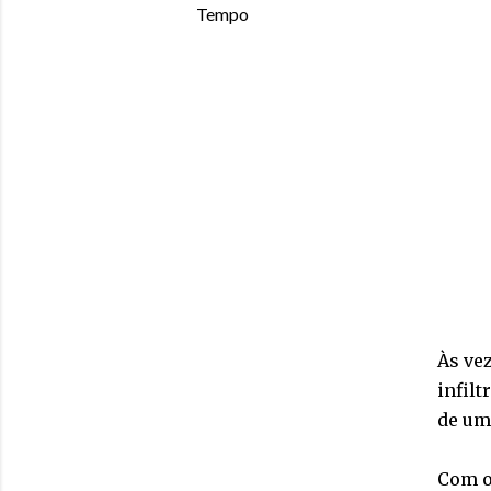
Tempo
Às ve
infil
de um
Com o