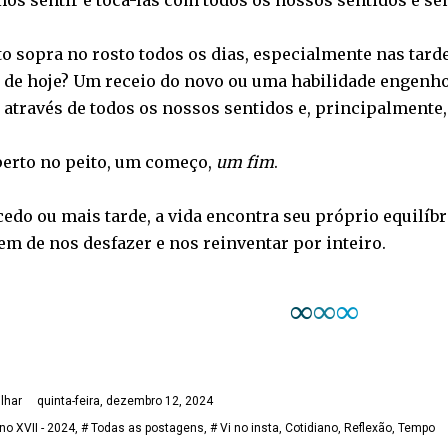
os sentir e tocá-las com todos os nossos sentidos e se
to sopra no rosto todos os dias, especialmente nas tard
a de hoje? Um receio do novo ou uma habilidade engenho
 através de todos os nossos sentidos e, principalmente,
erto no peito, um começo,
um fim
.
edo ou mais tarde, a vida encontra seu próprio equilíb
m de nos desfazer e nos reinventar por inteiro.
∞
∞
∞
lhar
quinta-feira, dezembro 12, 2024
no XVII - 2024
# Todas as postagens
# Vi no insta
Cotidiano
Reflexão
Tempo