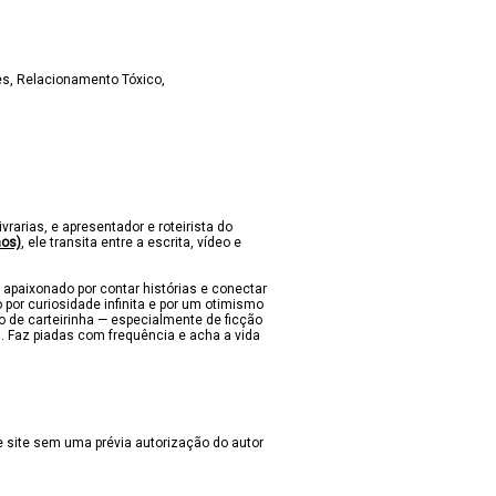
es
Relacionamento Tóxico
ivrarias, e apresentador e roteirista do
nos)
, ele transita entre a escrita, vídeo e
 apaixonado por contar histórias e conectar
 por curiosidade infinita e por um otimismo
lo de carteirinha — especialmente de ficção
s. Faz piadas com frequência e acha a vida
 site sem uma prévia autorização do autor