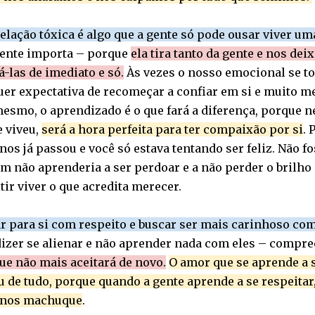
elação tóxica é algo que a gente só pode ousar viver um
ente importa – porque
ela tira tanto da gente e nos dei
-las de imediato e só.
Às vezes o nosso emocional se to
uer expectativa de recomeçar a confiar em si e muito m
mesmo, o aprendizado é o que fará a diferença, porque 
e viveu,
será a hora perfeita para ter compaixão por si
. 
os já passou e você só estava tentando ser feliz. Não fos
m não aprenderia a ser perdoar e a não perder o brilho 
ir viver o que acredita merecer.
r para si com respeito e buscar ser mais carinhoso co
dizer se alienar e não aprender nada com eles – comp
ue não mais aceitará de novo.
O amor que se aprende a s
 de tudo, porque quando a gente aprende a se respeitar
 nos machuque
.