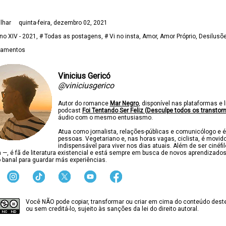
lhar
quinta-feira, dezembro 02, 2021
no XIV - 2021
# Todas as postagens
# Vi no insta
Amor
Amor Próprio
Desilusõ
namentos
Vinicius Gericó
@viniciusgerico
Autor do romance
Mar Negro
, disponível nas plataformas e l
podcast
Foi Tentando Ser Feliz (Desculpe todos os transtor
áudio com o mesmo entusiasmo.
Atua como jornalista, relações-públicas e comunicólogo e é
pessoas. Vegetariano e, nas horas vagas, ciclista, é movido
indispensável para viver nos dias atuais. Além de ser cinéfi
ca —, é fã de literatura existencial e está sempre em busca de novos aprendizado
 banal para guardar más experiências.
Você NÃO pode copiar, transformar ou criar em cima do conteúdo deste
ou sem creditá-lo, sujeito às sanções da lei do direito autoral.