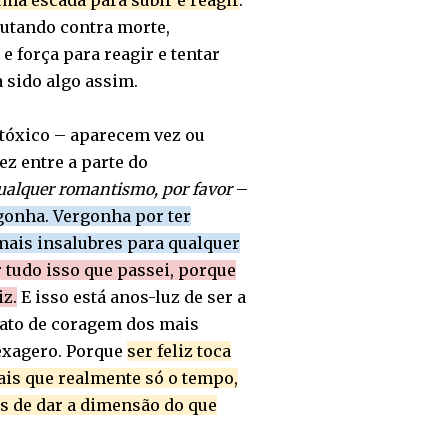
ma escada para subir e reagir
.
utando contra morte,
 força para reagir e tentar
sido algo assim.
tóxico – aparecem vez ou
ez entre a parte do
qualquer romantismo, por favor
–
onha. Vergonha por ter
mais insalubres para qualquer
tudo isso que passei, porque
iz.
E isso está anos-luz de ser a
m ato de coragem dos mais
 exagero. Porque
ser feliz toca
ais que realmente só o tempo,
s de dar a dimensão do que