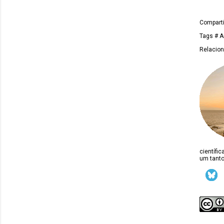
Comparti
Tags
# A
Relacio
científi
um tanto