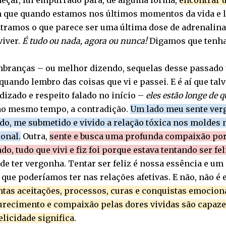
eçar, fui empurrado para, de alguma forma,
encontrar u
 que quando estamos nos últimos momentos da vida e l
ramos o que parece ser uma última dose de adrenalina e
viver.
É tudo ou nada, agora ou nunca!
Digamos que tenha 
mbranças – ou melhor dizendo, sequelas desse passado 
quando lembro das coisas que vi e passei. E é aí que talv
izado e respeito falado no início –
eles estão longe de 
ao mesmo tempo, a contradição.
Um lado meu sente verg
ado, me submetido e vivido a relação tóxica nos moldes 
onal.
Outra,
sente e busca uma profunda compaixão por 
do, tudo que vivi e fiz foi porque estava tentando ser fel
de ter vergonha. Tentar ser feliz é nossa essência e u
 que poderíamos ter nas relações afetivas. E não, não é
ntas aceitações, processos, curas e conquistas emocion
recimento e compaixão pelas dores vividas são capaze
elicidade significa
.