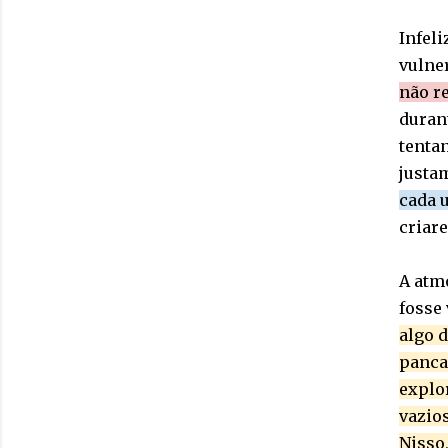
Infel
vulne
não r
duran
tenta
justa
cada 
criar
A atmo
fosse
algo 
pancad
explo
vazios
Nisso