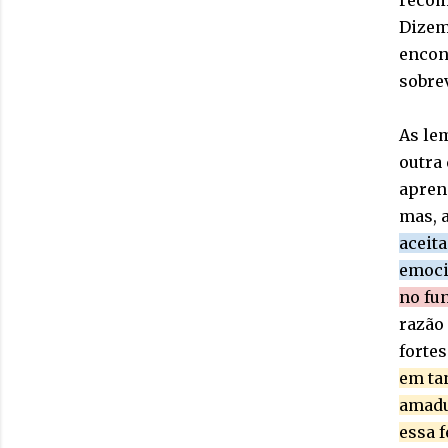
recom
Dizem
encont
sobre
As le
outra 
aprend
mas, 
aceit
emoci
no fun
razão 
fortes
em ta
amadu
essa f