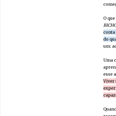
começa
O que 
BICHO
conta
do qu
um: ac
Uma co
aprend
esse 
Viver 
exper
capaz
Quand