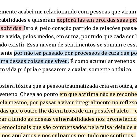
izmente acabei me relacionando com pessoas que viram 
rabilidades e quiseram
explorá-las em prol das suas pr
esolvidas.
Isto é, pelo coração partido de relações pass
te a vida, pelos medos, em suma, por tudo que cada se
ndo existir. Essa nuvem de sentimentos se somam e essa
mente
por não ter passado por processos de cura que po
uma dessas coisas que viveu.
É como acumular venenos e 
em vida própria e passarem a exalar somente o tóxico.
sfera tóxica que a pessoa traumatizada cria em outra, a 
 veneno. Chega ao ponto
em que a vítima não se reconh
dela mesmo, por passar a viver integralmente no reflex
as que o outro lhe dá em troca de um possível afeto – o
rar a fundo as nossas vulnerabilidades nos prometendo 
 emocionais que são compensados pela falsa ideia de afe
, nos anulamos e nos culpamos por tudo que sentimos.