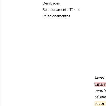
Desilusões
Relacionamento Tóxico
Relacionamentos
Acred
uma v
aconte
releva
reconh