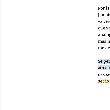
Por is
Jamais
vá viv
que v
analog
mas nã
mostr
Se per
ato o
das s
serão 