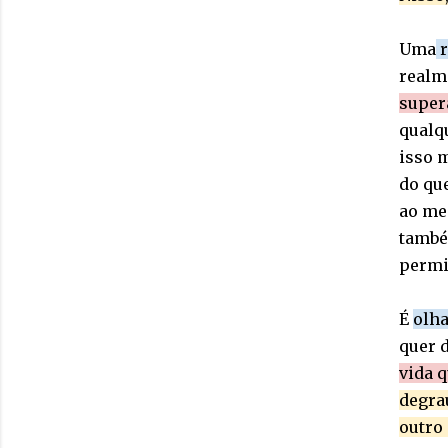
Uma
r
realm
superá
qualq
isso 
do qu
ao men
també
permit
É
olha
quer 
vida q
degrau
outro