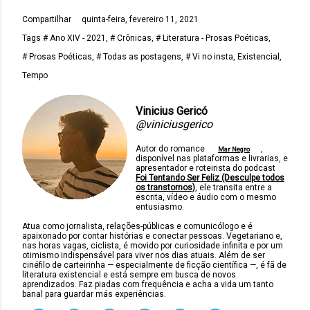
Compartilhar
quinta-feira, fevereiro 11, 2021
Tags
# Ano XIV - 2021
# Crônicas
# Literatura - Prosas Poéticas
# Prosas Poéticas
# Todas as postagens
# Vi no insta
Existencial
Tempo
Vinicius Gericó
@viniciusgerico
Autor do romance
,
Mar Negro
disponível nas plataformas e livrarias, e
apresentador e roteirista do podcast
Foi Tentando Ser Feliz (Desculpe todos
os transtornos)
, ele transita entre a
escrita, vídeo e áudio com o mesmo
entusiasmo.
Atua como jornalista, relações-públicas e comunicólogo e é
apaixonado por contar histórias e conectar pessoas. Vegetariano e,
nas horas vagas, ciclista, é movido por curiosidade infinita e por um
otimismo indispensável para viver nos dias atuais. Além de ser
cinéfilo de carteirinha — especialmente de ficção científica —, é fã de
literatura existencial e está sempre em busca de novos
aprendizados. Faz piadas com frequência e acha a vida um tanto
banal para guardar más experiências.