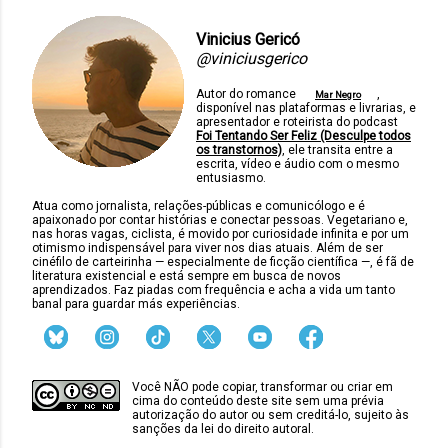
Vinicius Gericó
@viniciusgerico
Autor do romance
,
Mar Negro
disponível nas plataformas e livrarias, e
apresentador e roteirista do podcast
Foi Tentando Ser Feliz (Desculpe todos
os transtornos)
, ele transita entre a
escrita, vídeo e áudio com o mesmo
entusiasmo.
Atua como jornalista, relações-públicas e comunicólogo e é
apaixonado por contar histórias e conectar pessoas. Vegetariano e,
nas horas vagas, ciclista, é movido por curiosidade infinita e por um
otimismo indispensável para viver nos dias atuais. Além de ser
cinéfilo de carteirinha — especialmente de ficção científica —, é fã de
literatura existencial e está sempre em busca de novos
aprendizados. Faz piadas com frequência e acha a vida um tanto
banal para guardar más experiências.
Você NÃO pode copiar, transformar ou criar em
cima do conteúdo deste site sem uma prévia
autorização do autor ou sem creditá-lo, sujeito às
sanções da lei do direito autoral.