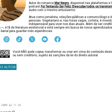
Autor do romance
Mar Negro
, disponível nas plataformas e l
podcast
Foi Tentando Ser Feliz (Desculpe todos os transtor
áudio com o mesmo entusiasmo.
Atua como jornalista, relações-públicas e comunicólogo e é
pessoas. Vegetariano e, nas horas vagas, ciclista, é movido
indispensável para viver nos dias atuais. Além de ser cinéfi
ca —, é fã de literatura existencial e está sempre em busca de novos aprendizado
 banal para guardar más experiências.
Você NÃO pode copiar, transformar ou criar em cima do conteúdo deste
ou sem creditá-lo, sujeito às sanções da lei do direito autoral.
 2009 às 11:26
no post :D