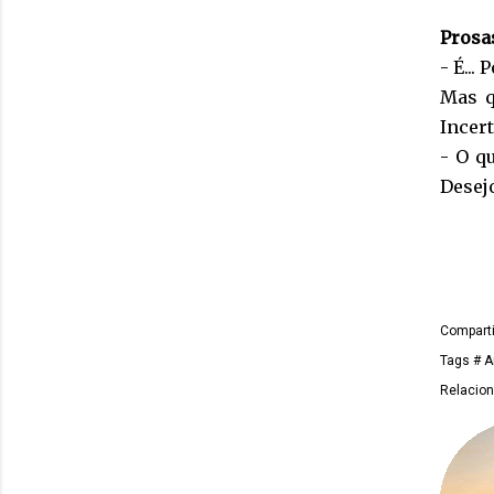
Prosa
- É...
Mas q
Incer
- O qu
Desejo
Comparti
Tags
# A
Relacio