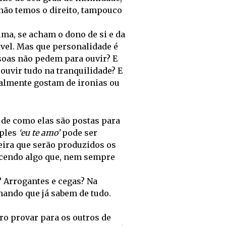
não temos o direito, tampouco
ima, se acham o dono de si e da
ável. Mas que personalidade é
ssoas não pedem para ouvir? E
a ouvir tudo na tranquilidade? E
ealmente gostam de ironias ou
 de como elas são postas para
mples
‘eu te amo’
pode ser
eira que serão produzidos os
ecendo algo que, nem sempre
? Arrogantes e cegas? Na
hando que já sabem de tudo.
o provar para os outros de