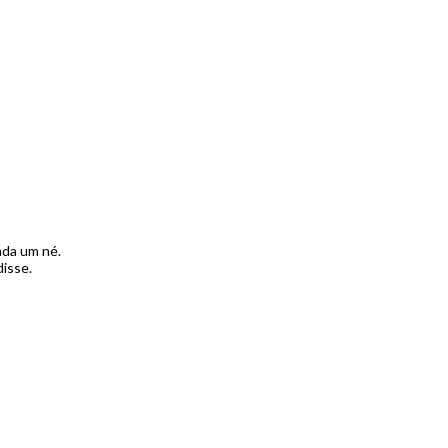
ada um né.
isse.