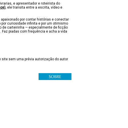
ivrarias, e apresentador e roteirista do
nos)
, ele transita entre a escrita, vídeo e
 apaixonado por contar histórias e conectar
 por curiosidade infinita e por um otimismo
lo de carteirinha — especialmente de ficção
s. Faz piadas com frequência e acha a vida
 site sem uma prévia autorização do autor