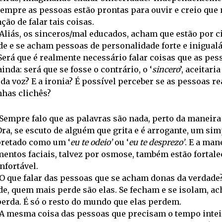
empre as pessoas estão prontas para ouvir e creio que 
ção de falar tais coisas.
Aliás, os sinceros/mal educados, acham que estão por c
de e se acham pessoas de personalidade forte e inigual
Será que é realmente necessário falar coisas que as pe
inda: será que se fosse o contrário, o ‘
sincero
’, aceitari
da voz? E a ironia? É possível perceber se as pessoas r
nhas clichês?
Sempre falo que as palavras são nada, perto da maneira
Ora, se escuto de alguém que grita e é arrogante, um si
pretado como um ‘
eu te odeio’
ou ‘
eu te desprezo’
. E a man
entos faciais, talvez por osmose, também estão fortal
nfortável.
O que falar das pessoas que se acham donas da verdade
e, quem mais perde são elas. Se fecham e se isolam, ac
erda. É só o resto do mundo que elas perdem.
A mesma coisa das pessoas que precisam o tempo inteir