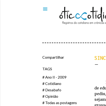
Compartilhar
SINC
TAGS
# Ano II - 2009
# Cotidiano
de ed
# Desabafo
pediu
# Opinião
sejam
# Todas as postagens
gross