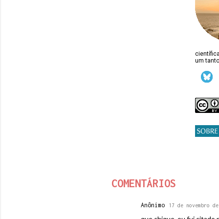
científi
um tanto
COMENTÁRIOS
Anônimo
17 de novembro de
que chique, eu fui citado 