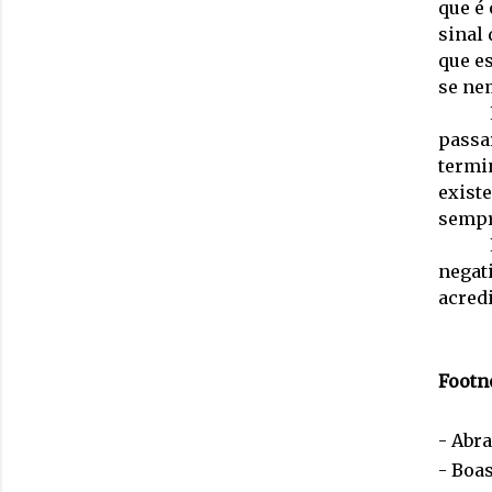
que é 
sinal
que e
se ne
passa
termin
existe
sempre
negati
acredi
Footn
- Abr
- Boa