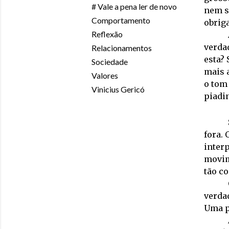
# Vale a pena ler de novo
nem s
Comportamento
obriga
Reflexão
verda
Relacionamentos
esta? 
Sociedade
mais a
Valores
o tom 
Vinicius Gericó
piadi
fora. 
inter
movim
tão co
verdad
Uma p