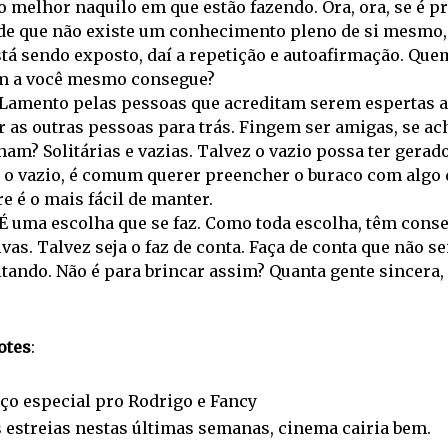
o melhor naquilo em que estão fazendo. Ora, ora, se é p
 de que não existe um conhecimento pleno de si mesmo
stá sendo exposto, daí a repetição e autoafirmação. Qu
m a você mesmo consegue?
Lamento pelas pessoas que acreditam serem espertas a 
r as outras pessoas para trás. Fingem ser amigas, se 
am? Solitárias e vazias. Talvez o vazio possa ter gerad
 o vazio, é comum querer preencher o buraco com algo q
 é o mais fácil de manter.
É uma escolha que se faz. Como toda escolha, têm conse
vas. Talvez seja o faz de conta. Faça de conta que não se
tando. Não é para brincar assim? Quanta gente sincera,
otes
:
aço especial pro Rodrigo e Fancy
s estreias nestas últimas semanas, cinema cairia bem.