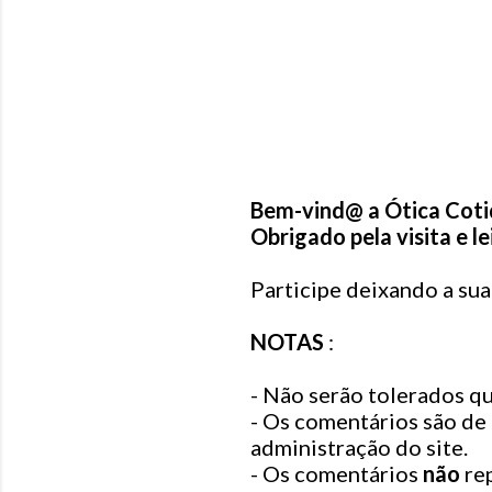
Bem-vind@ a Ótica Coti
Obrigado pela visita e le
P
o
Participe deixando a su
s
t
NOTAS
:
a
r
- Não serão tolerados 
u
- Os comentários são de
m
administração do site.
c
- Os comentários
não
rep
o