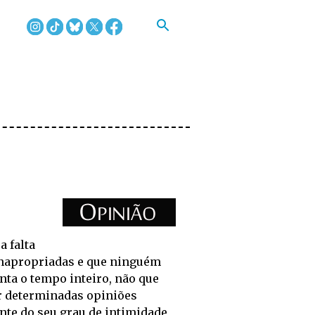
 falta
 inapropriadas e que ninguém
nta o tempo inteiro, não que
r determinadas opiniões
te do seu grau de intimidade,