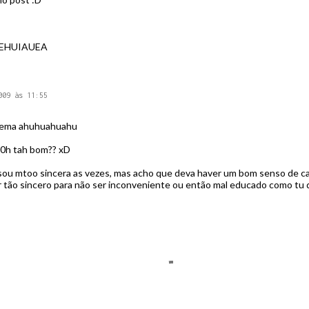
AIEHUIAUEA
009 às 11:55
cinema ahuhuahuahu
 20h tah bom?? xD
 sou mtoo sincera as vezes, mas acho que deva haver um bom senso de c
 tão sincero para não ser inconveniente ou então mal educado como tu d