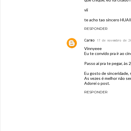
vii
te acho tao sincero HU
RESPONDER
Carmo
17 de novembro de 2
Vinnyeee
Eu te convido pra ir ao 
Passo aí pra te pegar, às
Eu gosto de sinceridade,
As vezes é melhor não ser
Adorei o post.
RESPONDER