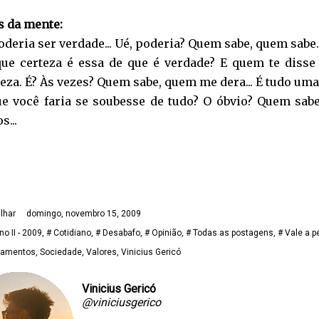
s da mente:
 Poderia ser verdade... Ué, poderia? Quem sabe, quem sabe...
ue certeza é essa de que é verdade? E quem te disse 
teza. É? Às vezes? Quem sabe, quem me dera... É tudo um
e você faria se soubesse de tudo? O óbvio? Quem sabe...
s...
lhar
domingo, novembro 15, 2009
no II - 2009
# Cotidiano
# Desabafo
# Opinião
# Todas as postagens
# Vale a p
namentos
Sociedade
Valores
Vinicius Gericó
Vinicius Gericó
@viniciusgerico