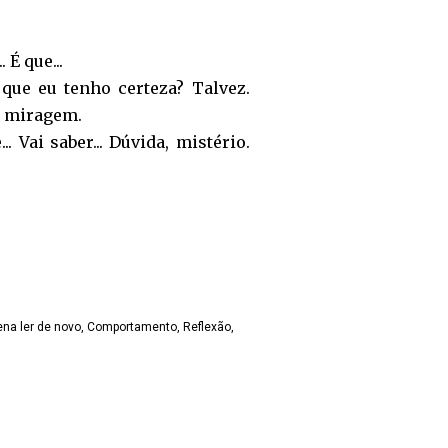
 É que...
que eu tenho certeza? Talvez.
a miragem.
 Vai saber... Dúvida, mistério.
ena ler de novo
Comportamento
Reflexão