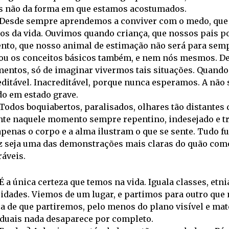
 não da forma em que estamos acostumados.
Desde sempre aprendemos a conviver com o medo, que 
ios da vida. Ouvimos quando criança, que nossos pais p
to, que nosso animal de estimação não será para sempr
ou os conceitos básicos também, e nem nós mesmos. Des
mentos, só de imaginar vivermos tais situações. Quando
editável. Inacreditável, porque nunca esperamos. A não
do em estado grave.
Todos boquiabertos, paralisados, olhares tão distantes d
te naquele momento sempre repentino, indesejado e tri
apenas o corpo e a alma ilustram o que se sente. Tudo 
z seja uma das demonstrações mais claras do quão com
áveis.
É a única certeza que temos na vida. Iguala classes, etn
idades. Viemos de um lugar, e partimos para outro que 
za de que partiremos, pelo menos do plano visível e ma
iduais nada desaparece por completo.