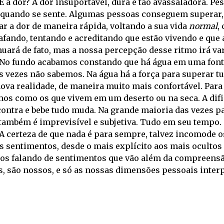
E a dor? A dor insuportável, dura e tão avassaladora. P
 quando se sente. Algumas pessoas conseguem superar,
r a dor de maneira rápida, voltando a sua vida
normal
,
fando, tentando e acreditando que estão vivendo e que a
uará de fato, mas a nossa percepção desse ritmo irá var
No fundo acabamos constando que há água em uma font
 vezes não sabemos. Na água há a força para superar tud
ova realidade, de maneira muito mais confortável. Para 
os como os que vivem em um deserto ou na seca. A dif
contra e bebe tudo muda. Na grande maioria das vezes p
 também é imprevisível e subjetiva. Tudo em seu tempo.
A certeza de que nada é para sempre, talvez incomode o
s sentimentos, desde o mais explícito aos mais ocultos
os falando de sentimentos que vão além da compreensão
s, são nossos, e só as nossas dimensões pessoais inte