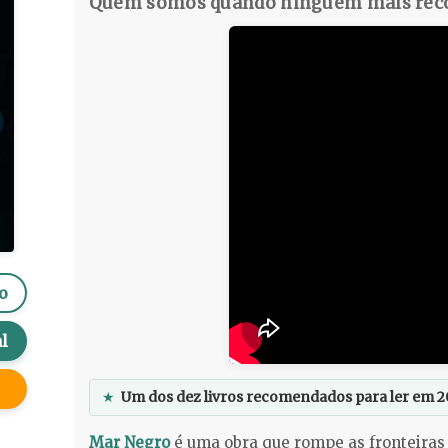
Quem somos quando ninguém mais reco
o
l
★
Um dos dez livros recomendados para ler em 2
Mar Negro
é uma obra que rompe as fronteiras 