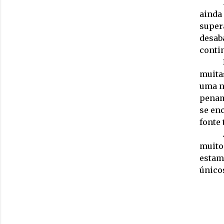
ainda
supera
desaba
contin
muitas
uma n
penam
se en
fonte
muito
estam
único