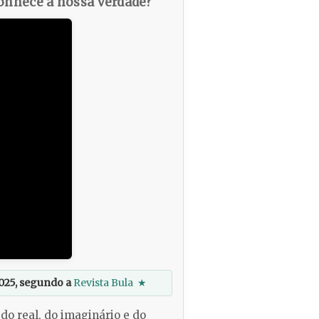
nhece a nossa verdade?
025, segundo a
Revista Bula
★
do real, do imaginário e do