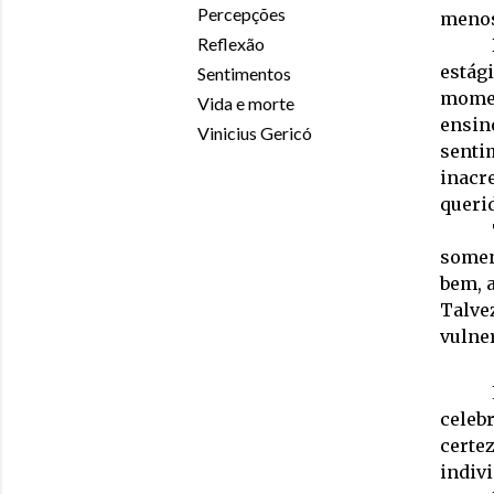
Percepções
menos
Reflexão
estág
Sentimentos
momen
Vida e morte
ensin
Vinicius Gericó
senti
inacr
queri
somen
bem, 
Talve
vulner
celebr
certe
indiv