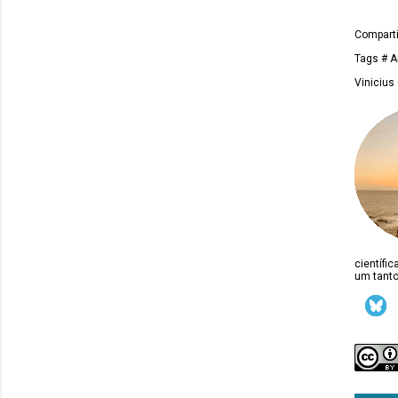
Comparti
Tags
# A
Vinicius
científi
um tanto