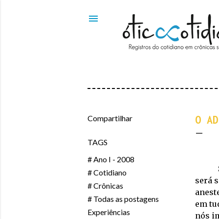
Compartilhar
O AD
TAGS
# Ano I - 2008
# Cotidiano
será s
# Crônicas
anest
# Todas as postagens
em tud
Experiências
nós i