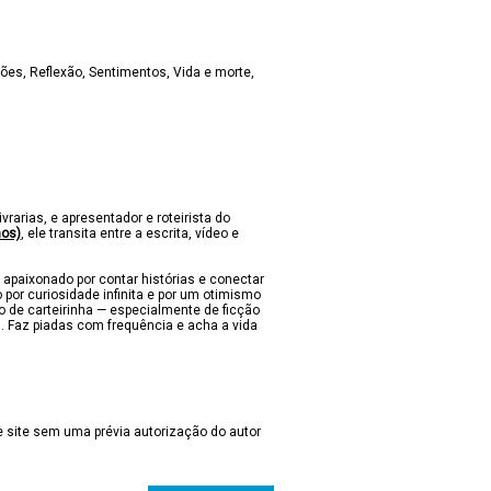
ções
Reflexão
Sentimentos
Vida e morte
ivrarias, e apresentador e roteirista do
nos)
, ele transita entre a escrita, vídeo e
 apaixonado por contar histórias e conectar
 por curiosidade infinita e por um otimismo
lo de carteirinha — especialmente de ficção
s. Faz piadas com frequência e acha a vida
 site sem uma prévia autorização do autor