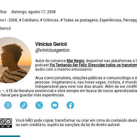
lhar
domingo, agosto 17, 2008
no I - 2008
# Cotidiano
# Crônicas
# Todas as postagens
Experiências
Percep
 Gericó
Vinicius Gericó
@viniciusgerico
Autor do romance
Mar Negro
, disponível nas plataformas e l
podcast
Foi Tentando Ser Feliz (Desculpe todos os transtor
áudio com o mesmo entusiasmo.
Atua como jornalista, relações-públicas e comunicólogo e é
pessoas. Vegetariano e, nas horas vagas, ciclista, é movido
indispensável para viver nos dias atuais. Além de ser cinéfi
ca —, é fã de literatura existencial e está sempre em busca de novos aprendizado
 banal para guardar más experiências.
Você NÃO pode copiar, transformar ou criar em cima do conteúdo deste
ou sem creditá-lo, sujeito às sanções da lei do direito autoral.